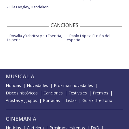
Ella Langley, Dandelion
CANCIONES
Rosalía y Yahritza y su Esencia,
Pablo López, El niño del
La perla
espacio
MUSICALIA
Noticias
Novedades
Próximas novedades
Discos históricos
Canciones
Festivales
Premios
Artistas y grupos
Portadas
Listas
Guía / directorio
CINEMANÍA
Noticias
Cartelera
Próximos estrenos
DVD