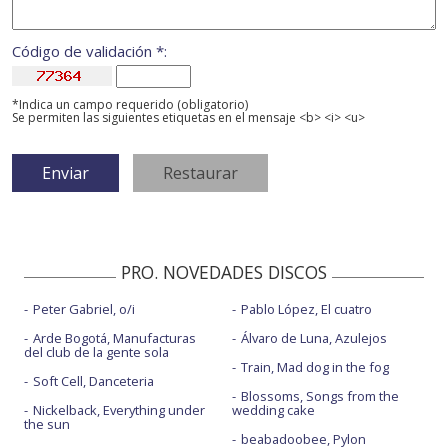
Código de validación *:
*Indica un campo requerido (obligatorio)
Se permiten las siguientes etiquetas en el mensaje <b> <i> <u>
PRO. NOVEDADES DISCOS
Peter Gabriel, o/i
Pablo López, El cuatro
Arde Bogotá, Manufacturas
Álvaro de Luna, Azulejos
del club de la gente sola
Train, Mad dog in the fog
Soft Cell, Danceteria
Blossoms, Songs from the
Nickelback, Everything under
wedding cake
the sun
beabadoobee, Pylon