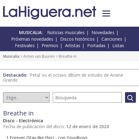
MUSICALIA:
Noticias musicales
Novedades
Próximas novedades
Discos históricos
Canciones
Festivales
Premios
Artistas
Portadas
Listas
Musicalia
> Armin van Buuren > Breathe in
Destacado:
'Petal' es el octavo álbum de estudio de Ariana
Grande
Breathe in
Disco - Electrónica
Fecha de publicación del disco:
12 de enero de 2024
1.Forever (Stay like this) - con Goodboys