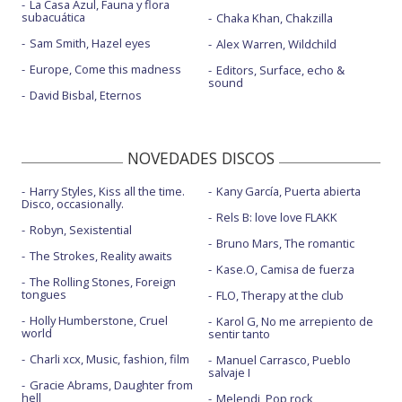
La Casa Azul, Fauna y flora
subacuática
Chaka Khan, Chakzilla
Sam Smith, Hazel eyes
Alex Warren, Wildchild
Europe, Come this madness
Editors, Surface, echo &
sound
David Bisbal, Eternos
NOVEDADES DISCOS
Harry Styles, Kiss all the time.
Kany García, Puerta abierta
Disco, occasionally.
Rels B: love love FLAKK
Robyn, Sexistential
Bruno Mars, The romantic
The Strokes, Reality awaits
Kase.O, Camisa de fuerza
The Rolling Stones, Foreign
tongues
FLO, Therapy at the club
Holly Humberstone, Cruel
Karol G, No me arrepiento de
world
sentir tanto
Charli xcx, Music, fashion, film
Manuel Carrasco, Pueblo
salvaje I
Gracie Abrams, Daughter from
hell
Melendi, Pop rock