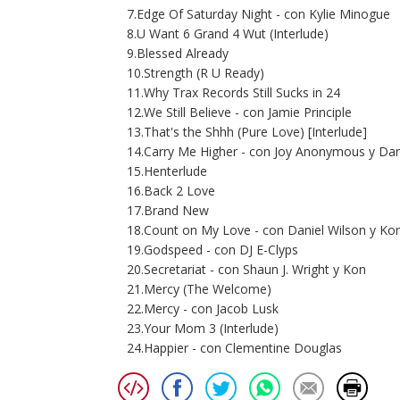
7.Edge Of Saturday Night - con Kylie Minogue
8.U Want 6 Grand 4 Wut (Interlude)
9.Blessed Already
10.Strength (R U Ready)
11.Why Trax Records Still Sucks in 24
12.We Still Believe - con Jamie Principle
13.That's the Shhh (Pure Love) [Interlude]
14.Carry Me Higher - con Joy Anonymous y Dan
15.Henterlude
16.Back 2 Love
17.Brand New
18.Count on My Love - con Daniel Wilson y Ko
19.Godspeed - con DJ E-Clyps
20.Secretariat - con Shaun J. Wright y Kon
21.Mercy (The Welcome)
22.Mercy - con Jacob Lusk
23.Your Mom 3 (Interlude)
24.Happier - con Clementine Douglas