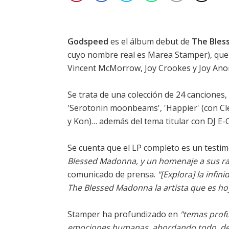
Godspeed
es el álbum debut de
The Bles
cuyo nombre real es Marea Stamper), que 
Vincent McMorrow, Joy Crookes y Joy An
Se trata de una colección de 24 canciones, 
'Serotonin moonbeams', 'Happier' (con Cl
y Kon)… además del tema titular con DJ E-C
Se cuenta que el LP completo es un testim
Blessed Madonna, y un homenaje a sus ra
comunicado de prensa.
"[Explora] la infi
The Blessed Madonna la artista que es ho
Stamper ha profundizado en
"temas prof
emociones humanas, abordando todo, desd