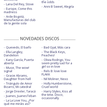
the odds
Lana Del Rey, Stove
Anni B Sweet, Alegría
Europe, Come this
madness
Arde Bogotá,
Manufacturas del club
de la gente sola
NOVEDADES DISCOS
Quevedo, El baifo
Bad Gyal, Más cara
Ella Langley,
The Black Keys,
Dandelion
Peaches!
Kany García, Puerta
Olivia Rodrigo, You
abierta
seem pretty sad for a
girl so in love
Muse, The wow!
signal
Rels B: love love
FLAKK
Gracie Abrams,
Daughter from hell
Nil Moliner, Nexo
Triángulo de Amor
Holly Humberstone,
Bizarro, Mi catedral
Cruel world
Jorge Drexler, Taracá
Harry Styles, Kiss all
the time. Disco,
Juanes, JuanesTeban
occasionally.
La La Love You, ¿Por
qué me miráis así?