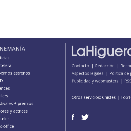
INEMANÍA
icias
telera
Contacto
Redacción
Reco
óximos estrenos
Aspectos legales
Política de
D
Publicidad y webmasters
RS
ances
ilers
Otros servicios:
Chistes
|
Top1
stivales + premios
ores y actrices
teles
x-office