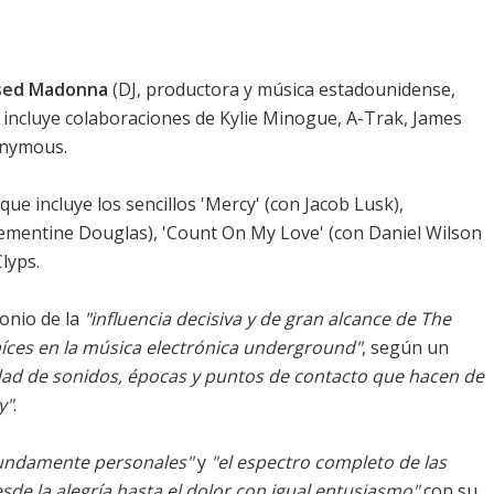
sed Madonna
(DJ, productora y música estadounidense,
incluye colaboraciones de Kylie Minogue, A-Trak, James
onymous.
que incluye los sencillos 'Mercy' (con Jacob Lusk),
ementine Douglas), 'Count On My Love' (con Daniel Wilson
lyps.
onio de la
"influencia decisiva y de gran alcance de The
íces en la música electrónica underground"
, según un
nidad de sonidos, épocas y puntos de contacto que hacen de
y"
.
undamente personales"
y
"el espectro completo de las
e la alegría hasta el dolor con igual entusiasmo"
con su