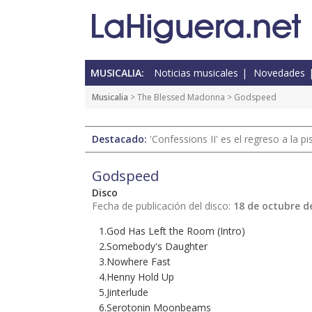
MUSICALIA:
Noticias musicales
Novedades
Musicalia
> The Blessed Madonna > Godspeed
Destacado:
'Confessions II' es el regreso a la 
Godspeed
Disco
Fecha de publicación del disco:
18 de octubre d
1.God Has Left the Room (Intro)
2.Somebody's Daughter
3.Nowhere Fast
4.Henny Hold Up
5.Jinterlude
6.Serotonin Moonbeams