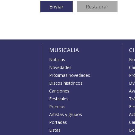
MUSICALIA
C
Noticias
Not
Novedades
Car
Próximas novedades
Pr
Discos históricos
DV
Canciones
Av
Festivales
Trá
Premios
Fe
Artistas y grupos
Act
Portadas
Car
Listas
Bo