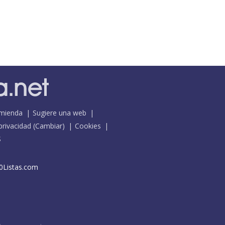
mienda
Sugiere una web
 privacidad
(
Cambiar
)
Cookies
S
0Listas.com