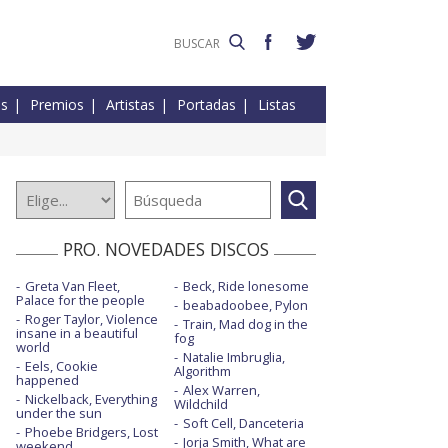
es
Premios
Artistas
Portadas
Listas
PRO. NOVEDADES DISCOS
Greta Van Fleet,
Beck, Ride lonesome
Palace for the people
beabadoobee, Pylon
Roger Taylor, Violence
Train, Mad dog in the
insane in a beautiful
fog
world
Natalie Imbruglia,
Eels, Cookie
Algorithm
happened
Alex Warren,
Nickelback, Everything
Wildchild
under the sun
Soft Cell, Danceteria
Phoebe Bridgers, Lost
Jorja Smith, What are
weekend