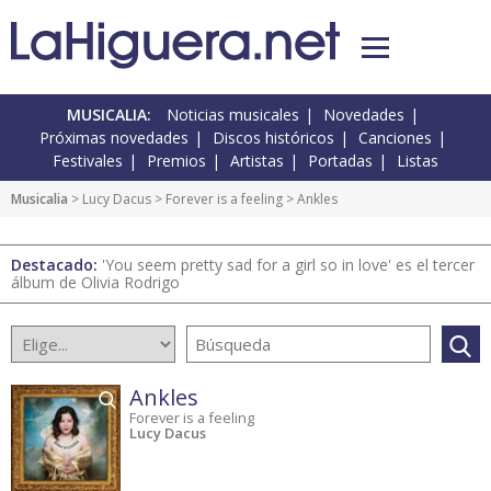
MUSICALIA:
Noticias musicales
Novedades
Próximas novedades
Discos históricos
Canciones
Festivales
Premios
Artistas
Portadas
Listas
Musicalia
> Lucy Dacus >
Forever is a feeling
> Ankles
Destacado:
'You seem pretty sad for a girl so in love' es el tercer
álbum de Olivia Rodrigo
Ankles
Forever is a feeling
Lucy Dacus