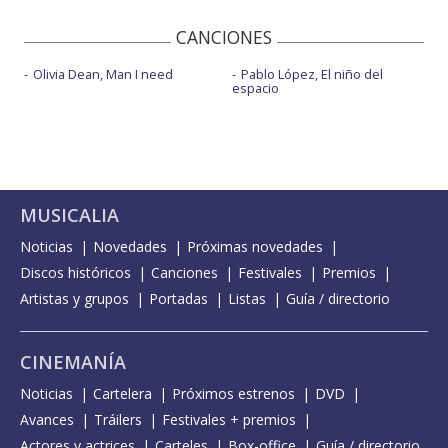
CANCIONES
Olivia Dean, Man I need
Pablo López, El niño del
espacio
MUSICALIA
Noticias
Novedades
Próximas novedades
Discos históricos
Canciones
Festivales
Premios
Artistas y grupos
Portadas
Listas
Guía / directorio
CINEMANÍA
Noticias
Cartelera
Próximos estrenos
DVD
Avances
Tráilers
Festivales + premios
Actores y actrices
Carteles
Box-office
Guía / directorio