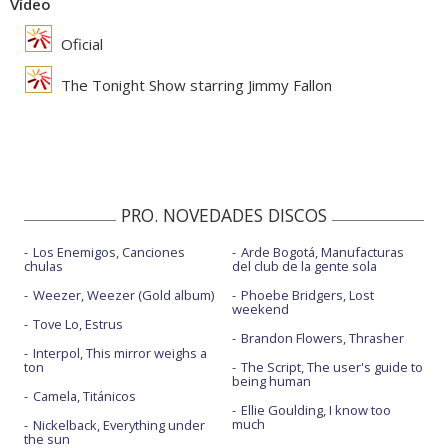
Vídeo
Oficial
The Tonight Show starring Jimmy Fallon
PRO. NOVEDADES DISCOS
Los Enemigos, Canciones
Arde Bogotá, Manufacturas
chulas
del club de la gente sola
Weezer, Weezer (Gold album)
Phoebe Bridgers, Lost
weekend
Tove Lo, Estrus
Brandon Flowers, Thrasher
Interpol, This mirror weighs a
ton
The Script, The user's guide to
being human
Camela, Titánicos
Ellie Goulding, I know too
much
Nickelback, Everything under
the sun