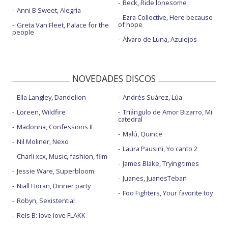
Beck, Ride lonesome
Anni B Sweet, Alegría
Ezra Collective, Here because
of hope
Greta Van Fleet, Palace for the
people
Álvaro de Luna, Azulejos
NOVEDADES DISCOS
Ella Langley, Dandelion
Andrés Suárez, Lúa
Loreen, Wildfire
Triángulo de Amor Bizarro, Mi
catedral
Madonna, Confessions II
Malú, Quince
Nil Moliner, Nexo
Laura Pausini, Yo canto 2
Charli xcx, Music, fashion, film
James Blake, Trying times
Jessie Ware, Superbloom
Juanes, JuanesTeban
Niall Horan, Dinner party
Foo Fighters, Your favorite toy
Robyn, Sexistential
Rels B: love love FLAKK