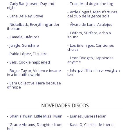
Carly Rae Jepsen, Day and
Train, Mad dog in the fog
night
Arde Bogotá, Manufacturas
Lana Del Rey, Stove
del club de la gente sola
Nickelback, Everything under
Álvaro de Luna, Azulejos
the sun
Editors, Surface, echo &
Camela, Titánicos
sound
Jungle, Sunshine
Los Enemigos, Canciones
chulas
Pablo López, El cuatro
Leon Bridges, Happiness
anytime
Eels, Cookie happened
Interpol, This mirror weighs a
Roger Taylor, Violence insane
ton
in a beautiful world
Ezra Collective, Here because
of hope
NOVEDADES DISCOS
Shania Twain, Little Miss Twain
Juanes, JuanesTeban
Gracie Abrams, Daughter from
Kase.O, Camisa de fuerza
hell