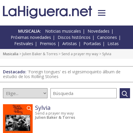
MUSICALIA:
Noticias musicales
Novedades
Próximas novedades
Discos históricos
Canciones
Festivales
Premios
Artistas
Portadas
Listas
Musicalia
> Julien Baker & Torres >
Send a prayer my way
> Sylvia
Destacado:
'Foreign tongues' es el vigesimoquinto álbum de
estudio de los Rolling Stones
Sylvia
Send a prayer my way
Julien Baker & Torres