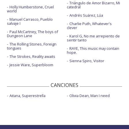
Triángulo de Amor Bizarro, Mi
Holly Humberstone, Cruel
catedral
world
Andrés Suárez, Lúa
Manuel Carrasco, Pueblo
salvaje I
Charlie Puth, Whatever's
clever
Paul McCartney, The boys of
Dungeon Lane
Karol G, No me arrepiento de
sentir tanto
The Rolling Stones, Foreign
tongues
RAYE, This music may contain
hope.
The Strokes, Reality awaits
Sienna Spiro, Visitor
Jessie Ware, Superbloom
CANCIONES
Aitana, Superestrella
Olivia Dean, Man I need