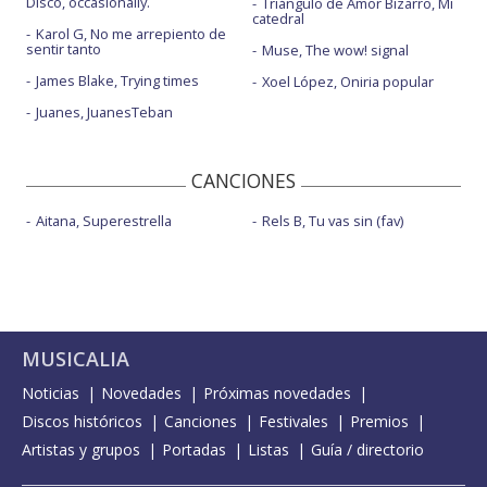
Disco, occasionally.
Triángulo de Amor Bizarro, Mi
catedral
Karol G, No me arrepiento de
sentir tanto
Muse, The wow! signal
James Blake, Trying times
Xoel López, Oniria popular
Juanes, JuanesTeban
CANCIONES
Aitana, Superestrella
Rels B, Tu vas sin (fav)
MUSICALIA
Noticias
Novedades
Próximas novedades
Discos históricos
Canciones
Festivales
Premios
Artistas y grupos
Portadas
Listas
Guía / directorio