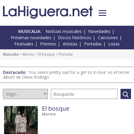
MUSICALIA:
Noticias musicales
Novedades
Próximas novedades
Discos históricos
Canciones
Festivales
Premios
Artistas
Portadas
Listas
Musicalia
> Merino >
El bosque
> Portada
Destacado:
'You seem pretty sad for a girl so in love' es el tercer
álbum de Olivia Rodrigo
El bosque
Merino