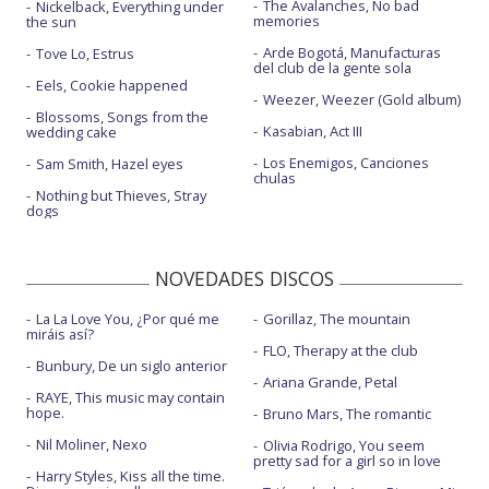
The Avalanches, No bad
Nickelback, Everything under
memories
the sun
Arde Bogotá, Manufacturas
Tove Lo, Estrus
del club de la gente sola
Eels, Cookie happened
Weezer, Weezer (Gold album)
Blossoms, Songs from the
Kasabian, Act III
wedding cake
Los Enemigos, Canciones
Sam Smith, Hazel eyes
chulas
Nothing but Thieves, Stray
dogs
NOVEDADES DISCOS
La La Love You, ¿Por qué me
Gorillaz, The mountain
miráis así?
FLO, Therapy at the club
Bunbury, De un siglo anterior
Ariana Grande, Petal
RAYE, This music may contain
hope.
Bruno Mars, The romantic
Nil Moliner, Nexo
Olivia Rodrigo, You seem
pretty sad for a girl so in love
Harry Styles, Kiss all the time.