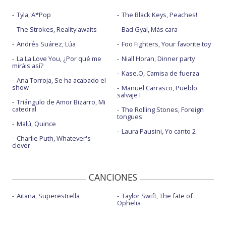
Tyla, A*Pop
The Black Keys, Peaches!
The Strokes, Reality awaits
Bad Gyal, Más cara
Andrés Suárez, Lúa
Foo Fighters, Your favorite toy
La La Love You, ¿Por qué me
Niall Horan, Dinner party
miráis así?
Kase.O, Camisa de fuerza
Ana Torroja, Se ha acabado el
show
Manuel Carrasco, Pueblo
salvaje I
Triángulo de Amor Bizarro, Mi
catedral
The Rolling Stones, Foreign
tongues
Malú, Quince
Laura Pausini, Yo canto 2
Charlie Puth, Whatever's
clever
CANCIONES
Aitana, Superestrella
Taylor Swift, The fate of
Ophelia