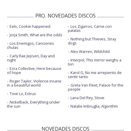
PRO. NOVEDADES DISCOS
Eels, Cookie happened
Los Zigarros, Carne con
patatas
Jorja Smith, What are the odds
Nothing but Thieves, Stray
dogs
Los Enemigos, Canciones
chulas
Alex Warren, Wildchild
Carly Rae Jepsen, Day and
night
Interpol, This mirror weighs a
ton
Ezra Collective, Here because
of hope
Karol G, No me arrepiento de
sentir tanto
Roger Taylor, Violence insane
in a beautiful world
Greta Van Fleet, Palace for the
people
Tove Lo, Estrus
Lana Del Rey, Stove
Nickelback, Everything under
the sun
Natalie Imbruglia, Algorithm
NOVEDADES DISCOS