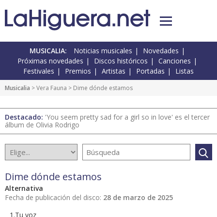
MUSICALIA:
Noticias musicales
Novedades
Próximas novedades
Discos históricos
Canciones
Festivales
Premios
Artistas
Portadas
Listas
Musicalia
> Vera Fauna > Dime dónde estamos
Destacado:
'You seem pretty sad for a girl so in love' es el tercer
álbum de Olivia Rodrigo
Dime dónde estamos
Alternativa
Fecha de publicación del disco:
28 de marzo de 2025
1.Tu voz