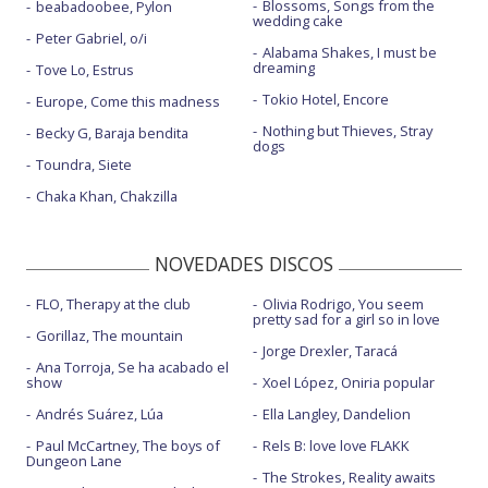
Blossoms, Songs from the
beabadoobee, Pylon
wedding cake
Peter Gabriel, o/i
Alabama Shakes, I must be
dreaming
Tove Lo, Estrus
Tokio Hotel, Encore
Europe, Come this madness
Nothing but Thieves, Stray
Becky G, Baraja bendita
dogs
Toundra, Siete
Chaka Khan, Chakzilla
NOVEDADES DISCOS
FLO, Therapy at the club
Olivia Rodrigo, You seem
pretty sad for a girl so in love
Gorillaz, The mountain
Jorge Drexler, Taracá
Ana Torroja, Se ha acabado el
show
Xoel López, Oniria popular
Andrés Suárez, Lúa
Ella Langley, Dandelion
Paul McCartney, The boys of
Rels B: love love FLAKK
Dungeon Lane
The Strokes, Reality awaits