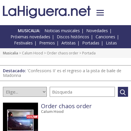
MUSICALIA:
Noticias musicales
Novedades
Próximas novedades
Discos históricos
Canciones
Festivales
Premios
Artistas
Portadas
Listas
Musicalia
> Calum Hood >
Order chaos order
> Portada
Destacado:
'Confessions II' es el regreso a la pista de baile de
Madonna
Order chaos order
Calum Hood