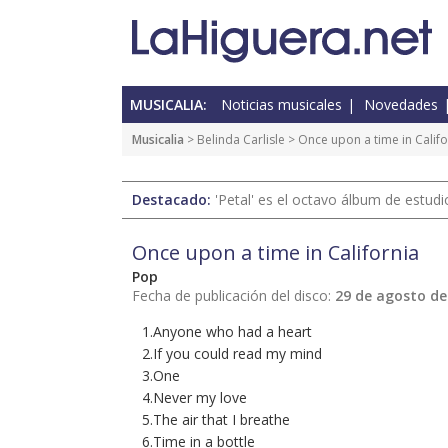
MUSICALIA:
Noticias musicales
Novedades
Musicalia
> Belinda Carlisle > Once upon a time in Califo
Destacado:
'Petal' es el octavo álbum de estud
Once upon a time in California
Pop
Fecha de publicación del disco:
29 de agosto de
1.Anyone who had a heart
2.If you could read my mind
3.One
4.Never my love
5.The air that I breathe
6.Time in a bottle