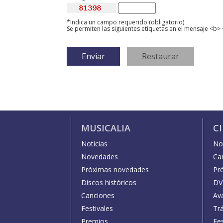
*Indica un campo requerido (obligatorio)
Se permiten las siguientes etiquetas en el mensaje <b> 
MUSICALIA
C
Noticias
Not
Novedades
Car
Próximas novedades
Pr
Discos históricos
DV
Canciones
Av
Festivales
Trá
Premios
Fe