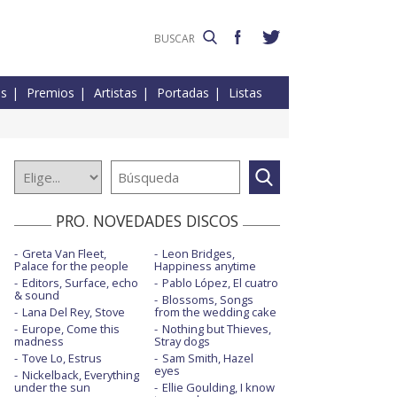
es
Premios
Artistas
Portadas
Listas
PRO. NOVEDADES DISCOS
Greta Van Fleet,
Leon Bridges,
Palace for the people
Happiness anytime
Editors, Surface, echo
Pablo López, El cuatro
& sound
Blossoms, Songs
Lana Del Rey, Stove
from the wedding cake
Europe, Come this
Nothing but Thieves,
madness
Stray dogs
Tove Lo, Estrus
Sam Smith, Hazel
eyes
Nickelback, Everything
under the sun
Ellie Goulding, I know