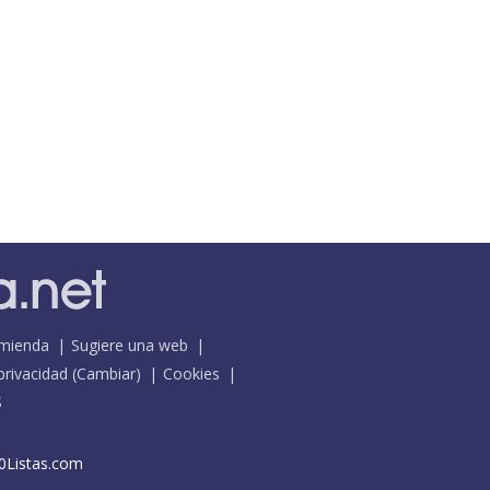
mienda
Sugiere una web
 privacidad
(
Cambiar
)
Cookies
S
0Listas.com