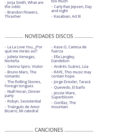
too much
Jorja Smith, What are
the odds
Carly Rae Jepsen, Day
and night
Brandon Flowers,
Thrasher
Kasabian, Act III
NOVEDADES DISCOS
La La Love You, ¿Por
Kase.O, Camisa de
qué me miráis así?
fuerza
Julieta Venegas,
Ella Langley,
Norteña
Dandelion
Sienna Spiro, Visitor
Andrés Suárez, Lúa
Bruno Mars, The
RAYE, This music may
romantic
contain hope.
The Rolling Stones,
Jorge Drexler, Taracá
Foreign tongues
Quevedo, El baifo
Niall Horan, Dinner
Jessie Ware,
party
Superbloom
Robyn, Sexistential
Gorillaz, The
Triángulo de Amor
mountain
Bizarro, Mi catedral
CANCIONES