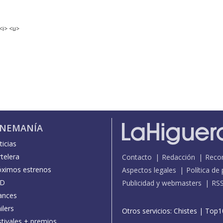
<i> <u>
INEMANÍA
icias
telera
Contacto
Redacción
Reco
óximos estrenos
Aspectos legales
Política de
D
Publicidad y webmasters
RS
ances
ilers
Otros servicios:
Chistes
|
Top1
stivales + premios