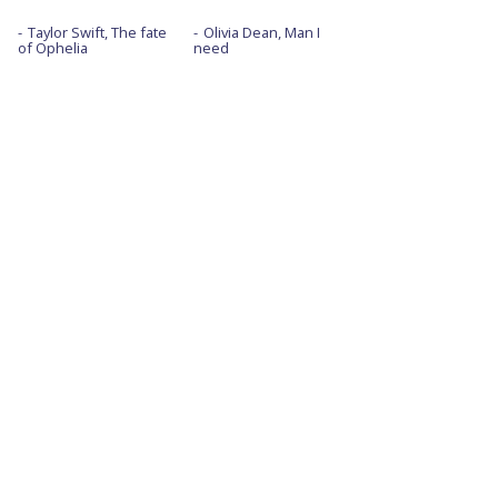
Taylor Swift, The fate
Olivia Dean, Man I
of Ophelia
need