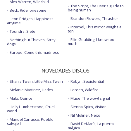
Alex Warren, Wildchild
The Script, The user's guide to
being human
Beck, Ride lonesome
Brandon Flowers, Thrasher
Leon Bridges, Happiness
anytime
Interpol, This mirror weighs a
ton
Toundra, Siete
Ellie Goulding, I know too
Nothing but Thieves, Stray
much
dogs
Europe, Come this madness
NOVEDADES DISCOS
Shania Twain, Little Miss Twain
Robyn, Sexistential
Melanie Martinez, Hades
Loreen, Wildfire
Malú, Quince
Muse, The wow! signal
Holly Humberstone, Cruel
Sienna Spiro, Visitor
world
Nil Moliner, Nexo
Manuel Carrasco, Pueblo
salvaje I
David DeMaría, La puerta
mágica