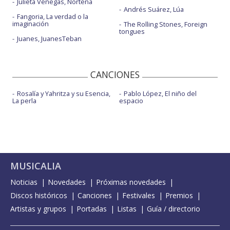
Julieta Venegas, Norteña
Andrés Suárez, Lúa
Fangoria, La verdad o la
imaginación
The Rolling Stones, Foreign
tongues
Juanes, JuanesTeban
CANCIONES
Rosalía y Yahritza y su Esencia,
Pablo López, El niño del
La perla
espacio
MUSICALIA
Noticias
Novedades
Próximas novedades
Discos históricos
Canciones
Festivales
Premios
Artistas y grupos
Portadas
Listas
Guía / directorio