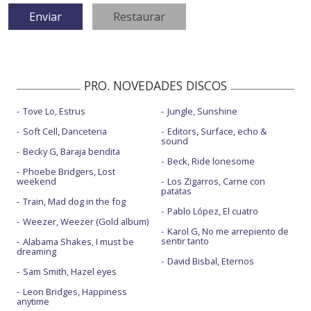
PRO. NOVEDADES DISCOS
Tove Lo, Estrus
Jungle, Sunshine
Soft Cell, Danceteria
Editors, Surface, echo &
sound
Becky G, Baraja bendita
Beck, Ride lonesome
Phoebe Bridgers, Lost
weekend
Los Zigarros, Carne con
patatas
Train, Mad dog in the fog
Pablo López, El cuatro
Weezer, Weezer (Gold album)
Karol G, No me arrepiento de
sentir tanto
Alabama Shakes, I must be
dreaming
David Bisbal, Eternos
Sam Smith, Hazel eyes
Leon Bridges, Happiness
anytime