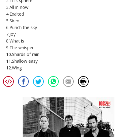
2.This sphere
3.All in now
4.Exalted
5.Siren
6.Punch the sky
7.Joy
8.What is
9.The whisper
10.Shards of rain
11.Shallow easy
12.Wing