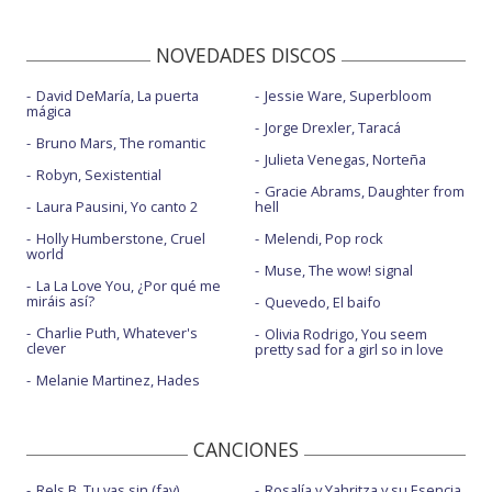
NOVEDADES DISCOS
David DeMaría, La puerta
Jessie Ware, Superbloom
mágica
Jorge Drexler, Taracá
Bruno Mars, The romantic
Julieta Venegas, Norteña
Robyn, Sexistential
Gracie Abrams, Daughter from
Laura Pausini, Yo canto 2
hell
Holly Humberstone, Cruel
Melendi, Pop rock
world
Muse, The wow! signal
La La Love You, ¿Por qué me
miráis así?
Quevedo, El baifo
Charlie Puth, Whatever's
Olivia Rodrigo, You seem
clever
pretty sad for a girl so in love
Melanie Martinez, Hades
CANCIONES
Rels B, Tu vas sin (fav)
Rosalía y Yahritza y su Esencia,