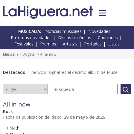
MUSICALIA:
Noticias musicales
Novedades
Próximas novedades
Discos históricos
Canciones
Festivales
Premios
Artistas
Portadas
Listas
Musicalia
> Dogstar > All in now
Destacado:
'The wow! signal' es el décimo álbum de Muse
All in now
Rock
Fecha de publicación del disco:
29 de mayo de 2026
1.Math