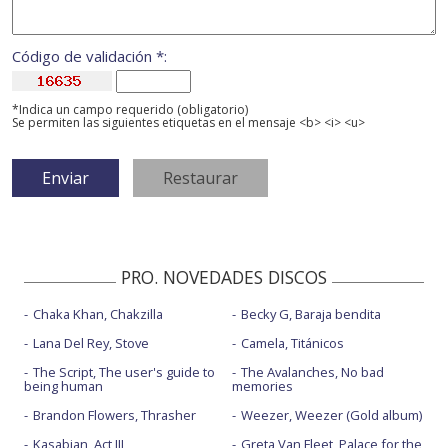
Código de validación *:
*Indica un campo requerido (obligatorio)
Se permiten las siguientes etiquetas en el mensaje <b> <i> <u>
PRO. NOVEDADES DISCOS
Chaka Khan, Chakzilla
Becky G, Baraja bendita
Lana Del Rey, Stove
Camela, Titánicos
The Script, The user's guide to
The Avalanches, No bad
being human
memories
Brandon Flowers, Thrasher
Weezer, Weezer (Gold album)
Kasabian, Act III
Greta Van Fleet, Palace for the