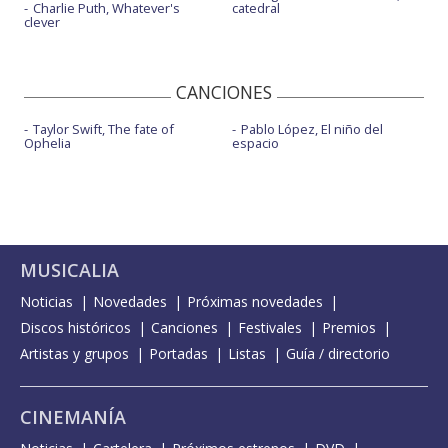
Charlie Puth, Whatever's
catedral
clever
CANCIONES
Taylor Swift, The fate of
Pablo López, El niño del
Ophelia
espacio
MUSICALIA
Noticias
Novedades
Próximas novedades
Discos históricos
Canciones
Festivales
Premios
Artistas y grupos
Portadas
Listas
Guía / directorio
CINEMANÍA