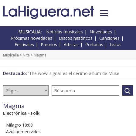
MUSICALIA:
Noticias musicales
Novedades
Próximas novedades
Discos históricos
Canciones
Festivales
Premios
Artistas
Portadas
Listas
Musicalia
> Nita > Magma
Destacado:
'The wow! signal' es el décimo álbum de Muse
Magma
Electrónica - Folk
Milagro 18:08
Azul nomeolvides