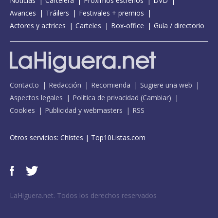
Noticias
Cartelera
Próximos estrenos
DVD
Avances
Tráilers
Festivales + premios
Actores y actrices
Carteles
Box-office
Guía / directorio
Contacto
Redacción
Recomienda
Sugiere una web
Aspectos legales
Política de privacidad
(
Cambiar
)
Cookies
Publicidad y webmasters
RSS
Otros servicios:
Chistes
|
Top10Listas.com
LaHiguera.net. Todos los derechos reservados