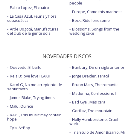
people
Pablo López, El cuatro
Europe, Come this madness
La Casa Azul, Fauna y flora
subacuática
Beck, Ride lonesome
Arde Bogotá, Manufacturas
Blossoms, Songs from the
del club de la gente sola
wedding cake
NOVEDADES DISCOS
Quevedo, El baifo
Bunbury, De un siglo anterior
Rels B: love love FLAKK
Jorge Drexler, Taracá
Karol G, No me arrepiento de
Bruno Mars, The romantic
sentir tanto
Madonna, Confessions II
James Blake, Trying times
Bad Gyal, Más cara
Malú, Quince
Gorillaz, The mountain
RAYE, This music may contain
hope.
Holly Humberstone, Cruel
world
Tyla, A*Pop
Triángulo de Amor Bizarro, Mi