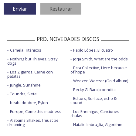
PRO. NOVEDADES DISCOS
Camela, Titánicos
Pablo López, El cuatro
Nothing but Thieves, Stray
Jorja Smith, What are the odds
dogs
Ezra Collective, Here because
Los Zigarros, Carne con
of hope
patatas
Weezer, Weezer (Gold album)
Jungle, Sunshine
Becky G, Baraja bendita
Toundra, Siete
Editors, Surface, echo &
beabadoobee, Pylon
sound
Europe, Come this madness
Los Enemigos, Canciones
chulas
Alabama Shakes, I must be
dreaming
Natalie Imbruglia, Algorithm