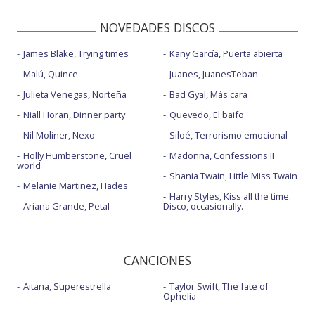
NOVEDADES DISCOS
James Blake, Trying times
Kany García, Puerta abierta
Malú, Quince
Juanes, JuanesTeban
Julieta Venegas, Norteña
Bad Gyal, Más cara
Niall Horan, Dinner party
Quevedo, El baifo
Nil Moliner, Nexo
Siloé, Terrorismo emocional
Holly Humberstone, Cruel
Madonna, Confessions II
world
Shania Twain, Little Miss Twain
Melanie Martinez, Hades
Harry Styles, Kiss all the time.
Ariana Grande, Petal
Disco, occasionally.
CANCIONES
Aitana, Superestrella
Taylor Swift, The fate of
Ophelia