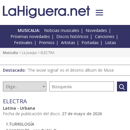
MUSICALIA:
Noticias musicales
Novedades
Próximas novedades
Discos históricos
Canciones
Festivales
Premios
Artistas
Portadas
Listas
Musicalia
> La Joaqui > ELECTRA
Destacado:
'The wow! signal' es el décimo álbum de Muse
ELECTRA
Latina - Urbana
Fecha de publicación del disco:
27 de mayo de 2026
1.TURR0LOGÍA