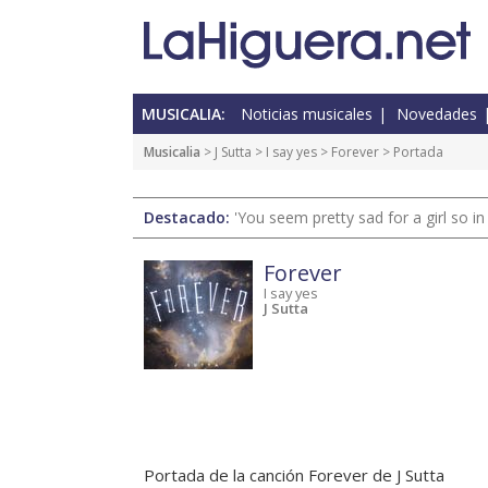
MUSICALIA:
Noticias musicales
Novedades
Musicalia
> J Sutta >
I say yes
>
Forever
> Portada
Destacado:
'You seem pretty sad for a girl so in
Forever
I say yes
J Sutta
Portada de la canción Forever de J Sutta