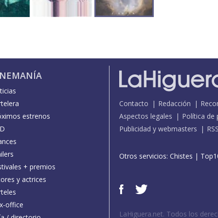
INEMANÍA
icias
telera
Contacto
Redacción
Reco
óximos estrenos
Aspectos legales
Política de
D
Publicidad y webmasters
RS
ances
ilers
Otros servicios:
Chistes
|
Top1
stivales + premios
ores y actrices
teles
x-office
LaHiguera.net. Todos los dere
a / directorio