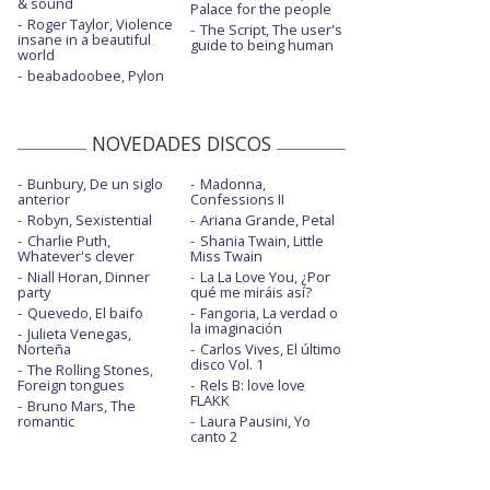
& sound
Palace for the people
Roger Taylor, Violence
The Script, The user's
insane in a beautiful
guide to being human
world
beabadoobee, Pylon
NOVEDADES DISCOS
Bunbury, De un siglo
Madonna,
anterior
Confessions II
Robyn, Sexistential
Ariana Grande, Petal
Charlie Puth,
Shania Twain, Little
Whatever's clever
Miss Twain
Niall Horan, Dinner
La La Love You, ¿Por
party
qué me miráis así?
Quevedo, El baifo
Fangoria, La verdad o
la imaginación
Julieta Venegas,
Norteña
Carlos Vives, El último
disco Vol. 1
The Rolling Stones,
Foreign tongues
Rels B: love love
FLAKK
Bruno Mars, The
romantic
Laura Pausini, Yo
canto 2