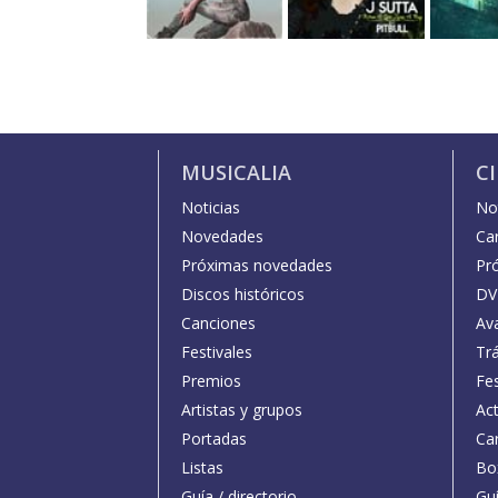
MUSICALIA
C
Noticias
Not
Novedades
Car
Próximas novedades
Pr
Discos históricos
DV
Canciones
Av
Festivales
Trá
Premios
Fe
Artistas y grupos
Act
Portadas
Car
Listas
Bo
Guía / directorio
Guí