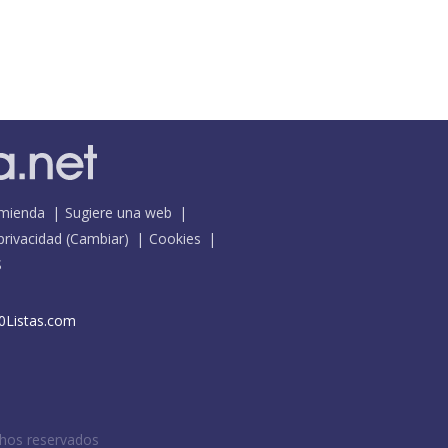
mienda
Sugiere una web
 privacidad
(
Cambiar
)
Cookies
S
0Listas.com
chos reservados