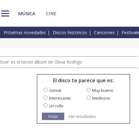
MÚSICA
CINE
Próximas novedades
Discos históricos
Canciones
Festival
 love' es el tercer álbum de Olivia Rodrigo
El disco te parece que es:
Genial
Muy bueno
Interesante
Mediocre
Un rollo
Votar
Ver resultados