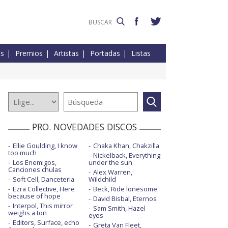
es
Premios
Artistas
Portadas
Listas
PRO. NOVEDADES DISCOS
Ellie Goulding, I know
Chaka Khan, Chakzilla
too much
Nickelback, Everything
Los Enemigos,
under the sun
Canciones chulas
Alex Warren,
Soft Cell, Danceteria
Wildchild
Ezra Collective, Here
Beck, Ride lonesome
because of hope
David Bisbal, Eternos
Interpol, This mirror
Sam Smith, Hazel
weighs a ton
eyes
Editors, Surface, echo
Greta Van Fleet,