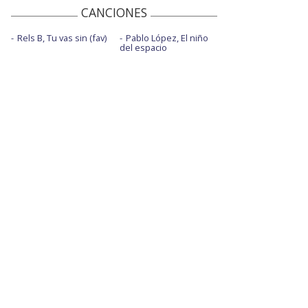
CANCIONES
Rels B, Tu vas sin (fav)
Pablo López, El niño
del espacio