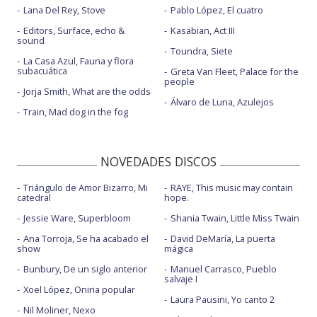
Lana Del Rey, Stove
Pablo López, El cuatro
Editors, Surface, echo &
Kasabian, Act III
sound
Toundra, Siete
La Casa Azul, Fauna y flora
subacuática
Greta Van Fleet, Palace for the
people
Jorja Smith, What are the odds
Álvaro de Luna, Azulejos
Train, Mad dog in the fog
NOVEDADES DISCOS
Triángulo de Amor Bizarro, Mi
RAYE, This music may contain
catedral
hope.
Jessie Ware, Superbloom
Shania Twain, Little Miss Twain
Ana Torroja, Se ha acabado el
David DeMaría, La puerta
show
mágica
Bunbury, De un siglo anterior
Manuel Carrasco, Pueblo
salvaje I
Xoel López, Oniria popular
Laura Pausini, Yo canto 2
Nil Moliner, Nexo