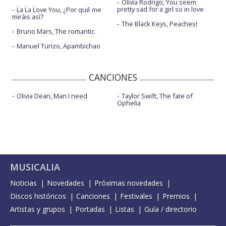
Olivia Rodrigo, You seem
pretty sad for a girl so in love
La La Love You, ¿Por qué me
miráis así?
The Black Keys, Peaches!
Bruno Mars, The romantic
Manuel Turizo, Apambichao
CANCIONES
Olivia Dean, Man I need
Taylor Swift, The fate of
Ophelia
MUSICALIA
Noticias
Novedades
Próximas novedades
Discos históricos
Canciones
Festivales
Premios
Artistas y grupos
Portadas
Listas
Guía / directorio