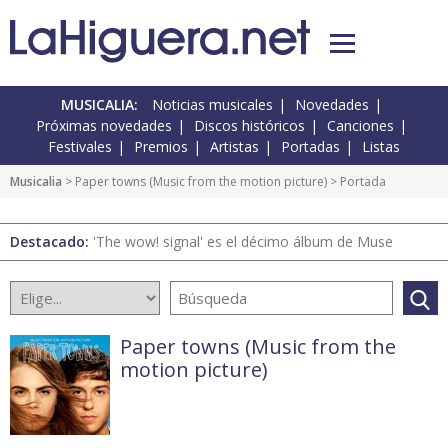
MUSICALIA:
Noticias musicales
Novedades
Próximas novedades
Discos históricos
Canciones
Festivales
Premios
Artistas
Portadas
Listas
Musicalia
>
Paper towns (Music from the motion picture)
> Portada
Destacado:
'The wow! signal' es el décimo álbum de Muse
Paper towns (Music from the
motion picture)