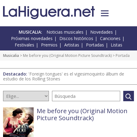
MUSICALIA:
Noticias musicales
Novedades
Próximas novedades
Discos históricos
Canciones
Festivales
Premios
Artistas
Portadas
Listas
Musicalia
>
Me before you (Original Motion Picture Soundtrack)
> Portada
Destacado:
'Foreign tongues' es el vigesimoquinto álbum de
estudio de los Rolling Stones
Me before you (Original Motion
Picture Soundtrack)