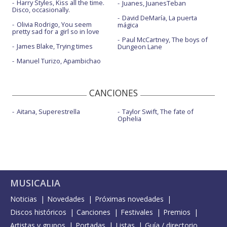
Harry Styles, Kiss all the time.
Juanes, JuanesTeban
Disco, occasionally.
David DeMaría, La puerta
Olivia Rodrigo, You seem
mágica
pretty sad for a girl so in love
Paul McCartney, The boys of
James Blake, Trying times
Dungeon Lane
Manuel Turizo, Apambichao
CANCIONES
Aitana, Superestrella
Taylor Swift, The fate of
Ophelia
MUSICALIA
Noticias
Novedades
Próximas novedades
Discos históricos
Canciones
Festivales
Premios
Artistas y grupos
Portadas
Listas
Guía / directorio