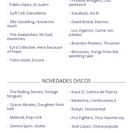
Phoebe Bridgers, Lost
Pablo López, El cuatro
weekend
Soft Cell, Danceteria
Kasabian, Act III
Ellie Goulding, I know too
David Bisbal, Eternos
much
Los Zigarros, Carne con
The Avalanches, No bad
patatas
memories
Brandon Flowers, Thrasher
Ezra Collective, Here because
of hope
Blossoms, Songs from the
wedding cake
Tokio Hotel, Encore
NOVEDADES DISCOS
The Rolling Stones, Foreign
Kase.O, Camisa de fuerza
tongues
Madonna, Confessions II
Gracie Abrams, Daughter from
hell
Robyn, Sexistential
Melendi, Pop rock
Foo Fighters, Your favorite toy
Sienna Spiro, Visitor
Xoel López, Oniria popular