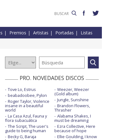
es
Premios
Artistas
Portadas
Listas
PRO. NOVEDADES DISCOS
Tove Lo, Estrus
Weezer, Weezer
(Gold album)
beabadoobee, Pylon
Jungle, Sunshine
Roger Taylor, Violence
insane in a beautiful
Brandon Flowers,
world
Thrasher
La Casa Azul, Fauna y
Alabama Shakes, I
flora subacuática
must be dreaming
The Script, The user's
Ezra Collective, Here
guide to being human
because of hope
Becky G, Baraja
Ellie Goulding, I know