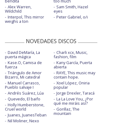
bendita
too much
Alex Warren,
Sam Smith, Hazel
Wildchild
eyes
Interpol, This mirror
Peter Gabriel, o/i
weighs a ton
NOVEDADES DISCOS
David DeMaría, La
Charli xcx, Music,
puerta mágica
fashion, film
Kase.O, Camisa de
Kany García, Puerta
fuerza
abierta
Triángulo de Amor
RAYE, This music may
Bizarro, Mi catedral
contain hope.
Manuel Carrasco,
Xoel López, Oniria
Pueblo salvaje I
popular
Andrés Suárez, Lúa
Jorge Drexler, Taracá
Quevedo, El baifo
La La Love You, ¿Por
qué me miráis así?
Holly Humberstone,
Cruel world
Gorillaz, The
mountain
Juanes, JuanesTeban
Nil Moliner, Nexo