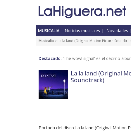
MUSICALIA:
Noticias musicales
Novedades
Musicalia
>
La la land (Original Motion Picture Soundtrac
Destacado:
'The wow! signal' es el décimo álb
La la land (Original M
Soundtrack)
Portada del disco La la land (Original Motion 