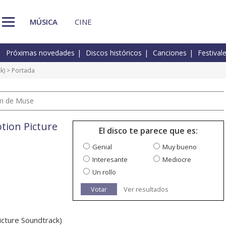
MÚSICA
CINE
Próximas novedades
Discos históricos
Canciones
Festival
k)
> Portada
um de Muse
otion Picture
El disco te parece que es:
Genial
Muy bueno
Interesante
Mediocre
Un rollo
Votar
Ver resultados
Picture Soundtrack)