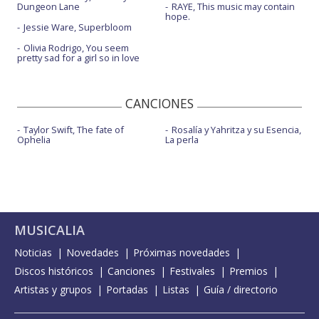
Dungeon Lane
RAYE, This music may contain
hope.
Jessie Ware, Superbloom
Olivia Rodrigo, You seem
pretty sad for a girl so in love
CANCIONES
Taylor Swift, The fate of
Rosalía y Yahritza y su Esencia,
Ophelia
La perla
MUSICALIA
Noticias
Novedades
Próximas novedades
Discos históricos
Canciones
Festivales
Premios
Artistas y grupos
Portadas
Listas
Guía / directorio