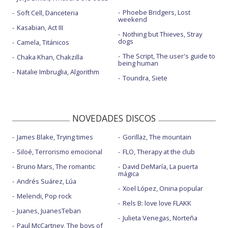
Phoebe Bridgers, Lost
Soft Cell, Danceteria
weekend
Kasabian, Act III
Nothing but Thieves, Stray
dogs
Camela, Titánicos
The Script, The user's guide to
Chaka Khan, Chakzilla
being human
Natalie Imbruglia, Algorithm
Toundra, Siete
NOVEDADES DISCOS
James Blake, Trying times
Gorillaz, The mountain
Siloé, Terrorismo emocional
FLO, Therapy at the club
Bruno Mars, The romantic
David DeMaría, La puerta
mágica
Andrés Suárez, Lúa
Xoel López, Oniria popular
Melendi, Pop rock
Rels B: love love FLAKK
Juanes, JuanesTeban
Julieta Venegas, Norteña
Paul McCartney, The boys of