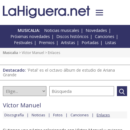
MUSICALIA:
Noticias musicales
Novedades
Próximas novedades
Discos históricos
Canciones
Festivales
Premios
Artistas
Portadas
Listas
Musicalia
>
Víctor Manuel
> Enlaces
Destacado:
'Petal' es el octavo álbum de estudio de Ariana
Grande
Víctor Manuel
Discografía
Noticias
Fotos
Canciones
Enlaces