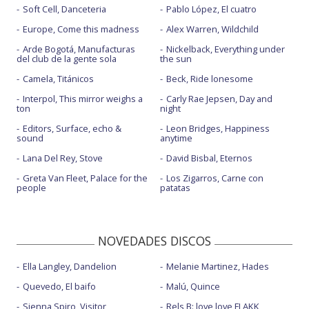
Soft Cell, Danceteria
Pablo López, El cuatro
Europe, Come this madness
Alex Warren, Wildchild
Arde Bogotá, Manufacturas
Nickelback, Everything under
del club de la gente sola
the sun
Camela, Titánicos
Beck, Ride lonesome
Interpol, This mirror weighs a
Carly Rae Jepsen, Day and
ton
night
Editors, Surface, echo &
Leon Bridges, Happiness
sound
anytime
Lana Del Rey, Stove
David Bisbal, Eternos
Greta Van Fleet, Palace for the
Los Zigarros, Carne con
people
patatas
NOVEDADES DISCOS
Ella Langley, Dandelion
Melanie Martinez, Hades
Quevedo, El baifo
Malú, Quince
Sienna Spiro, Visitor
Rels B: love love FLAKK