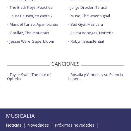
The Black Keys, Peaches!
Jorge Drexler, Taracá
Laura Pausini, Yo canto 2
Muse, The wow! signal
Manuel Turizo, Apambichao
Bad Gyal, Más cara
Gorillaz, The mountain
Julieta Venegas, Norteña
Jessie Ware, Superbloom
Robyn, Sexistential
CANCIONES
Taylor Swift, The fate of
Rosalía y Yahritza y su Esencia,
Ophelia
La perla
MUSICALIA
Noticias
Novedades
Próximas novedades