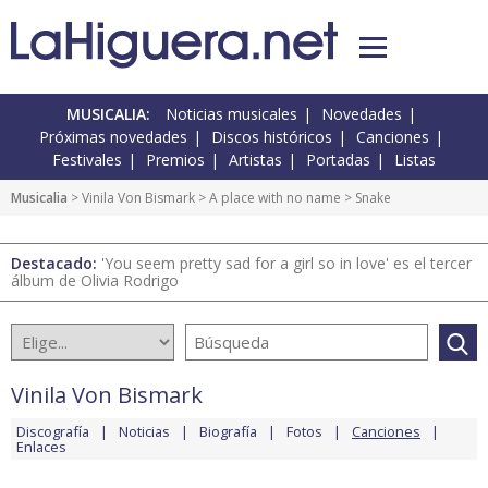
MUSICALIA:
Noticias musicales
Novedades
Próximas novedades
Discos históricos
Canciones
Festivales
Premios
Artistas
Portadas
Listas
Musicalia
>
Vinila Von Bismark
>
A place with no name
> Snake
Destacado:
'You seem pretty sad for a girl so in love' es el tercer
álbum de Olivia Rodrigo
Vinila Von Bismark
Discografía
Noticias
Biografía
Fotos
Canciones
Enlaces