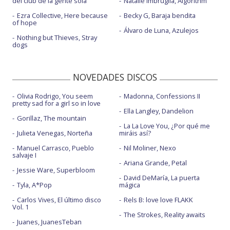
del club de la gente sola
Natalie Imbruglia, Algorithm
Ezra Collective, Here because
Becky G, Baraja bendita
of hope
Álvaro de Luna, Azulejos
Nothing but Thieves, Stray
dogs
NOVEDADES DISCOS
Olivia Rodrigo, You seem
Madonna, Confessions II
pretty sad for a girl so in love
Ella Langley, Dandelion
Gorillaz, The mountain
La La Love You, ¿Por qué me
Julieta Venegas, Norteña
miráis así?
Manuel Carrasco, Pueblo
Nil Moliner, Nexo
salvaje I
Ariana Grande, Petal
Jessie Ware, Superbloom
David DeMaría, La puerta
Tyla, A*Pop
mágica
Carlos Vives, El último disco
Rels B: love love FLAKK
Vol. 1
The Strokes, Reality awaits
Juanes, JuanesTeban