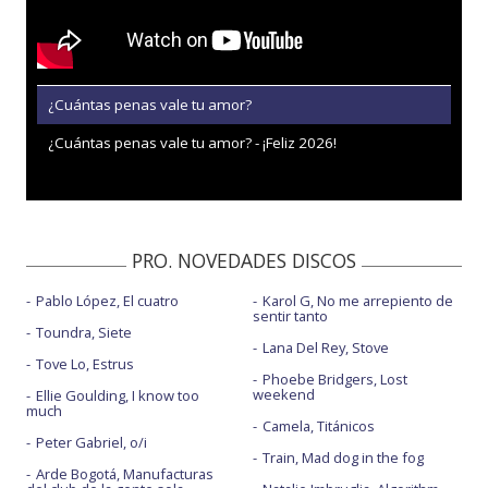
¿Cuántas penas vale tu amor?
¿Cuántas penas vale tu amor? - ¡Feliz 2026!
PRO. NOVEDADES DISCOS
Pablo López, El cuatro
Karol G, No me arrepiento de
sentir tanto
Toundra, Siete
Lana Del Rey, Stove
Tove Lo, Estrus
Phoebe Bridgers, Lost
weekend
Ellie Goulding, I know too
much
Camela, Titánicos
Peter Gabriel, o/i
Train, Mad dog in the fog
Arde Bogotá, Manufacturas