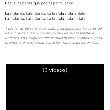
Pagué las penas que pedías por tu amor
Lala lalarala, Lala lalarala, La lala lalala lala lalalala
Lala lalarala, Lala lalarala, La lala lalala lala lalalala
* Las letras de canciones están protegidas por las leyes de
derechos de autor y son propiedad de sus respectivos
titulares. En LaHiguera.net se utilizan exclusivamente para
promocionar e informar sobre los trabajos de los artistas
(2 vídeos)