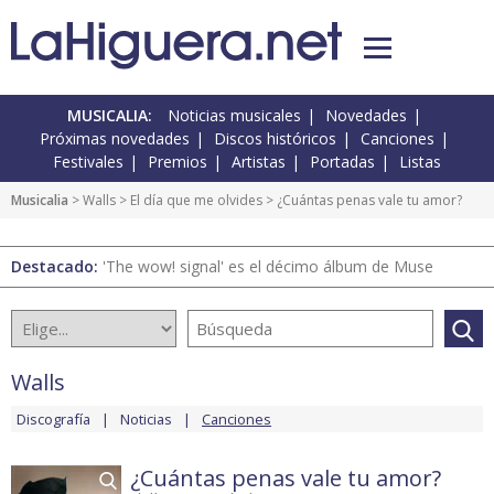
MUSICALIA:
Noticias musicales
Novedades
Próximas novedades
Discos históricos
Canciones
Festivales
Premios
Artistas
Portadas
Listas
Musicalia
>
Walls
>
El día que me olvides
> ¿Cuántas penas vale tu amor?
Destacado:
'The wow! signal' es el décimo álbum de Muse
Walls
Discografía
Noticias
Canciones
¿Cuántas penas vale tu amor?