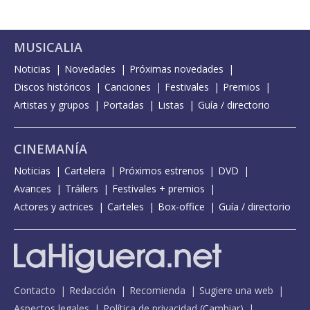
MUSICALIA
Noticias
Novedades
Próximas novedades
Discos históricos
Canciones
Festivales
Premios
Artistas y grupos
Portadas
Listas
Guía / directorio
CINEMANÍA
Noticias
Cartelera
Próximos estrenos
DVD
Avances
Tráilers
Festivales + premios
Actores y actrices
Carteles
Box-office
Guía / directorio
Contacto
Redacción
Recomienda
Sugiere una web
Aspectos legales
Política de privacidad
(
Cambiar
)