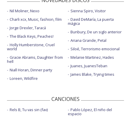
NOVEDADES DISCOS
Nil Moliner, Nexo
Sienna Spiro, Visitor
Charli xcx, Music, fashion, film
David DeMaría, La puerta
mágica
Jorge Drexler, Taracá
Bunbury, De un siglo anterior
The Black Keys, Peaches!
Ariana Grande, Petal
Holly Humberstone, Cruel
world
Siloé, Terrorismo emocional
Gracie Abrams, Daughter from
Melanie Martinez, Hades
hell
Juanes, JuanesTeban
Niall Horan, Dinner party
James Blake, Trying times
Loreen, Wildfire
CANCIONES
Rels B, Tu vas sin (fav)
Pablo López, El niño del
espacio