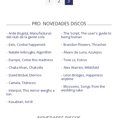
1
2
3
PRO. NOVEDADES DISCOS
Arde Bogotá, Manufacturas
The Script, The user's guide to
del club de la gente sola
being human
Eels, Cookie happened
Brandon Flowers, Thrasher
Natalie Imbruglia, Algorithm
Álvaro de Luna, Azulejos
Europe, Come this madness
Tove Lo, Estrus
Chaka Khan, Chakzilla
Alex Warren, Wildchild
David Bisbal, Eternos
Leon Bridges, Happiness
anytime
Camela, Titánicos
Blossoms, Songs from the
wedding cake
Interpol, This mirror weighs a
ton
Kasabian, Act III