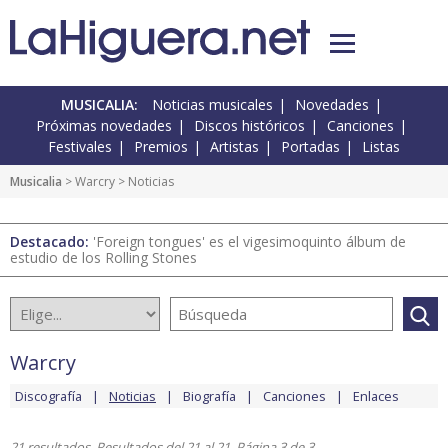
MUSICALIA:
Noticias musicales
Novedades
Próximas novedades
Discos históricos
Canciones
Festivales
Premios
Artistas
Portadas
Listas
Musicalia
>
Warcry
> Noticias
Destacado:
'Foreign tongues' es el vigesimoquinto álbum de
estudio de los Rolling Stones
Warcry
Discografía
Noticias
Biografía
Canciones
Enlaces
21 resultados. Resultados del 21 al 21. Página 3 de 3