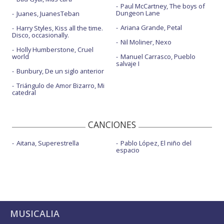
Paul McCartney, The boys of
Dungeon Lane
Juanes, JuanesTeban
Ariana Grande, Petal
Harry Styles, Kiss all the time.
Disco, occasionally.
Nil Moliner, Nexo
Holly Humberstone, Cruel
world
Manuel Carrasco, Pueblo
salvaje I
Bunbury, De un siglo anterior
Triángulo de Amor Bizarro, Mi
catedral
CANCIONES
Aitana, Superestrella
Pablo López, El niño del
espacio
MUSICALIA