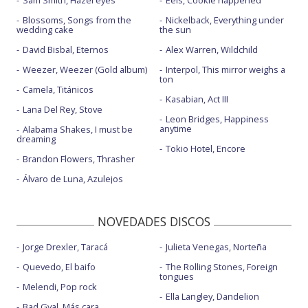
Sam Smith, Hazel eyes
Eels, Cookie happened
Blossoms, Songs from the
Nickelback, Everything under
wedding cake
the sun
David Bisbal, Eternos
Alex Warren, Wildchild
Weezer, Weezer (Gold album)
Interpol, This mirror weighs a
ton
Camela, Titánicos
Kasabian, Act III
Lana Del Rey, Stove
Leon Bridges, Happiness
anytime
Alabama Shakes, I must be
dreaming
Tokio Hotel, Encore
Brandon Flowers, Thrasher
Álvaro de Luna, Azulejos
NOVEDADES DISCOS
Jorge Drexler, Taracá
Julieta Venegas, Norteña
Quevedo, El baifo
The Rolling Stones, Foreign
tongues
Melendi, Pop rock
Ella Langley, Dandelion
Bad Gyal, Más cara