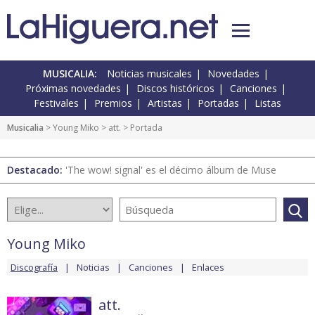
MUSICALIA:
Noticias musicales
Novedades
Próximas novedades
Discos históricos
Canciones
Festivales
Premios
Artistas
Portadas
Listas
Musicalia
>
Young Miko
>
att.
> Portada
Destacado:
'The wow! signal' es el décimo álbum de Muse
Young Miko
Discografía
Noticias
Canciones
Enlaces
att.