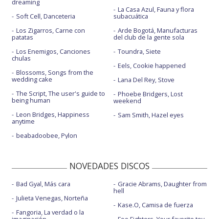
dreaming
La Casa Azul, Fauna y flora
Soft Cell, Danceteria
subacuática
Los Zigarros, Carne con
Arde Bogotá, Manufacturas
patatas
del club de la gente sola
Los Enemigos, Canciones
Toundra, Siete
chulas
Eels, Cookie happened
Blossoms, Songs from the
wedding cake
Lana Del Rey, Stove
The Script, The user's guide to
Phoebe Bridgers, Lost
being human
weekend
Leon Bridges, Happiness
Sam Smith, Hazel eyes
anytime
beabadoobee, Pylon
NOVEDADES DISCOS
Bad Gyal, Más cara
Gracie Abrams, Daughter from
hell
Julieta Venegas, Norteña
Kase.O, Camisa de fuerza
Fangoria, La verdad o la