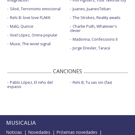
imaginación
Foo Fighters, Your favorite toy
Siloé, Terrorismo emocional
Juanes, JuanesTeban
Rels B: love love FLAKK
The Strokes, Reality awaits
Malú, Quince
Charlie Puth, Whatever's
clever
Xoel López, Oniria popular
Madonna, Confessions II
Muse, The wow! signal
Jorge Drexler, Taracá
CANCIONES
Pablo López, El niño del
Rels B, Tu vas sin (fav)
espacio
MUSICALIA
Noticias
Novedades
Próximas novedades