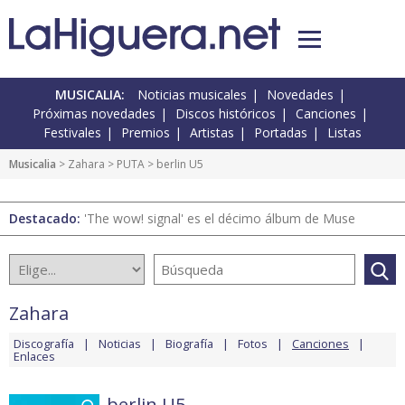
MUSICALIA:
Noticias musicales
Novedades
Próximas novedades
Discos históricos
Canciones
Festivales
Premios
Artistas
Portadas
Listas
Musicalia
>
Zahara
>
PUTA
> berlin U5
Destacado:
'The wow! signal' es el décimo álbum de Muse
Zahara
Discografía
Noticias
Biografía
Fotos
Canciones
Enlaces
berlin U5