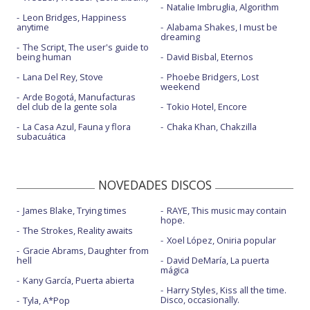
Natalie Imbruglia, Algorithm
Leon Bridges, Happiness
anytime
Alabama Shakes, I must be
dreaming
The Script, The user's guide to
being human
David Bisbal, Eternos
Lana Del Rey, Stove
Phoebe Bridgers, Lost
weekend
Arde Bogotá, Manufacturas
del club de la gente sola
Tokio Hotel, Encore
La Casa Azul, Fauna y flora
Chaka Khan, Chakzilla
subacuática
NOVEDADES DISCOS
James Blake, Trying times
RAYE, This music may contain
hope.
The Strokes, Reality awaits
Xoel López, Oniria popular
Gracie Abrams, Daughter from
hell
David DeMaría, La puerta
mágica
Kany García, Puerta abierta
Harry Styles, Kiss all the time.
Disco, occasionally.
Tyla, A*Pop