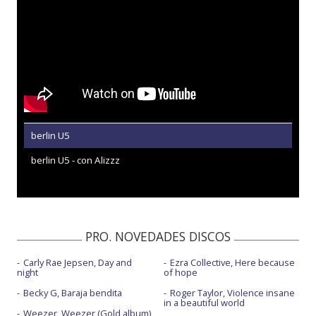
berlin U5
berlin U5 - con Alizzz
PRO. NOVEDADES DISCOS
Carly Rae Jepsen, Day and
Ezra Collective, Here because
night
of hope
Becky G, Baraja bendita
Roger Taylor, Violence insane
in a beautiful world
Weezer, Weezer (Gold album)