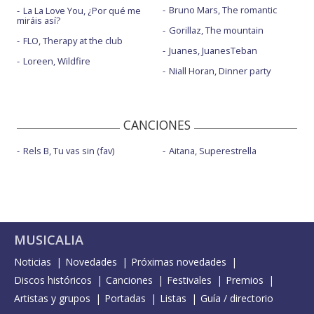
Bruno Mars, The romantic
La La Love You, ¿Por qué me
miráis así?
Gorillaz, The mountain
FLO, Therapy at the club
Juanes, JuanesTeban
Loreen, Wildfire
Niall Horan, Dinner party
CANCIONES
Rels B, Tu vas sin (fav)
Aitana, Superestrella
MUSICALIA
Noticias
Novedades
Próximas novedades
Discos históricos
Canciones
Festivales
Premios
Artistas y grupos
Portadas
Listas
Guía / directorio