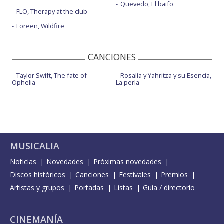
Quevedo, El baifo
FLO, Therapy at the club
Loreen, Wildfire
CANCIONES
Taylor Swift, The fate of
Rosalía y Yahritza y su Esencia,
Ophelia
La perla
MUSICALIA
Noticias
Novedades
Próximas novedades
Discos históricos
Canciones
Festivales
Premios
Artistas y grupos
Portadas
Listas
Guía / directorio
CINEMANÍA