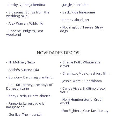
Becky G, Baraja bendita
Jungle, Sunshine
Blossoms, Songs from the
Beck, Ride lonesome
wedding cake
Peter Gabriel, o/i
Alex Warren, Wildchild
Nothing but Thieves, Stray
Phoebe Bridgers, Lost
dogs
weekend
NOVEDADES DISCOS
Nil Moliner, Nexo
Charlie Puth, Whatever's
clever
Andrés Suárez, Lúa
Charli xcx, Music, fashion, film
Bunbury, De un siglo anterior
Jessie Ware, Superbloom
Paul McCartney, The boys of
Dungeon Lane
Carlos Vives, El último disco
Vol. 1
Kany García, Puerta abierta
Holly Humberstone, Cruel
world
Fangoria, La verdad o la
imaginación
Foo Fighters, Your favorite toy
Gorillaz, The mountain