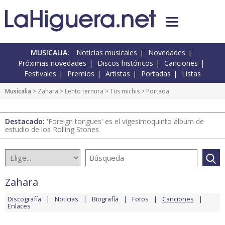
MUSICALIA:
Noticias musicales
Novedades
Próximas novedades
Discos históricos
Canciones
Festivales
Premios
Artistas
Portadas
Listas
Musicalia
>
Zahara
>
Lento ternura
>
Tus michis
> Portada
Destacado:
'Foreign tongues' es el vigesimoquinto álbum de
estudio de los Rolling Stones
Zahara
Discografía
Noticias
Biografía
Fotos
Canciones
Enlaces