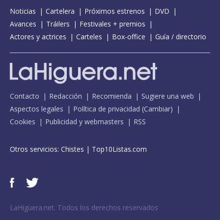
Noticias
Cartelera
Próximos estrenos
DVD
Avances
Tráilers
Festivales + premios
Actores y actrices
Carteles
Box-office
Guía / directorio
Contacto
Redacción
Recomienda
Sugiere una web
Aspectos legales
Política de privacidad
(
Cambiar
)
Cookies
Publicidad y webmasters
RSS
Otros servicios:
Chistes
|
Top10Listas.com
LaHiguera.net. Todos los derechos reservados