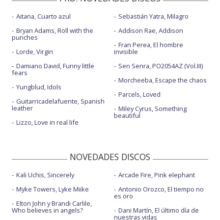
Aitana, Cuarto azul
Sebastián Yatra, Milagro
Bryan Adams, Roll with the
Addison Rae, Addison
punches
Fran Perea, El hombre
Lorde, Virgin
invisible
Damiano David, Funny little
Sen Senra, PO2054AZ (Vol.III)
fears
Morcheeba, Escape the chaos
Yungblud, Idols
Parcels, Loved
Guitarricadelafuente, Spanish
leather
Miley Cyrus, Something
beautiful
Lizzo, Love in real life
NOVEDADES DISCOS
Kali Uchis, Sincerely
Arcade Fire, Pink elephant
Myke Towers, Lyke Miike
Antonio Orozco, El tiempo no
es oro
Elton John y Brandi Carlile,
Who believes in angels?
Dani Martín, El último día de
nuestras vidas