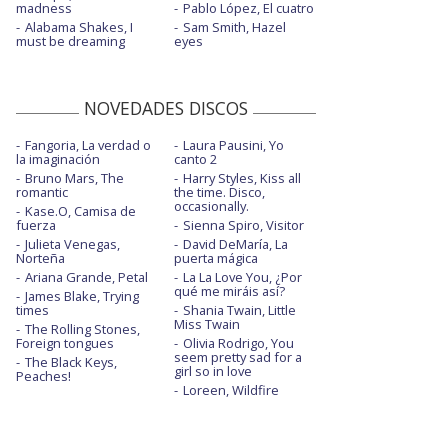
madness
Pablo López, El cuatro
Alabama Shakes, I
Sam Smith, Hazel
must be dreaming
eyes
NOVEDADES DISCOS
Fangoria, La verdad o
Laura Pausini, Yo
la imaginación
canto 2
Bruno Mars, The
Harry Styles, Kiss all
romantic
the time. Disco,
occasionally.
Kase.O, Camisa de
fuerza
Sienna Spiro, Visitor
Julieta Venegas,
David DeMaría, La
Norteña
puerta mágica
Ariana Grande, Petal
La La Love You, ¿Por
qué me miráis así?
James Blake, Trying
times
Shania Twain, Little
Miss Twain
The Rolling Stones,
Foreign tongues
Olivia Rodrigo, You
seem pretty sad for a
The Black Keys,
girl so in love
Peaches!
Loreen, Wildfire