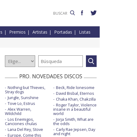
es
Premios
Artistas
Portadas
Listas
PRO. NOVEDADES DISCOS
Nothing but Thieves,
Beck, Ride lonesome
Stray dogs
David Bisbal, Eternos
Jungle, Sunshine
Chaka Khan, Chakzilla
Tove Lo, Estrus
Roger Taylor, Violence
Alex Warren,
insane in a beautiful
Wildchild
world
Los Enemigos,
Jorja Smith, What are
Canciones chulas
the odds
Lana Del Rey, Stove
Carly Rae Jepsen, Day
and night
Europe, Come this