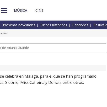
MÚSICA
CINE
Próximas novedades
Discos históricos
Canciones
Festival
mación
io de Ariana Grande
 se celebra en Málaga, para el que se han programado
 Sidonie, Miss Caffeina y Dorian, entre otros.