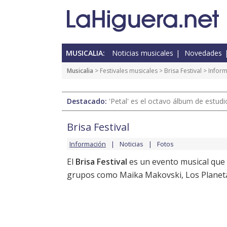
MUSICALIA:
Noticias musicales
Novedades
Musicalia
>
Festivales musicales
>
Brisa Festival
> Infor
Destacado:
'Petal' es el octavo álbum de estud
Brisa Festival
Información
Noticias
Fotos
El
Brisa Festival
es un evento musical que
grupos como Maika Makovski, Los Planetas,