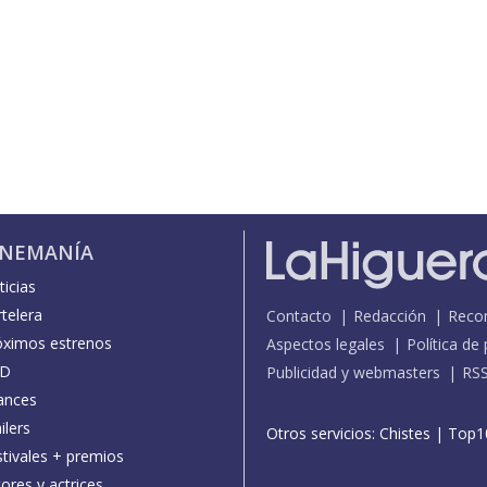
INEMANÍA
icias
telera
Contacto
Redacción
Reco
óximos estrenos
Aspectos legales
Política de
D
Publicidad y webmasters
RS
ances
ilers
Otros servicios:
Chistes
|
Top1
stivales + premios
ores y actrices