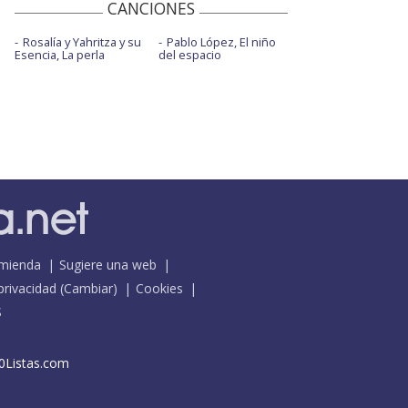
CANCIONES
Rosalía y Yahritza y su
Pablo López, El niño
Esencia, La perla
del espacio
mienda
Sugiere una web
 privacidad
(
Cambiar
)
Cookies
S
0Listas.com