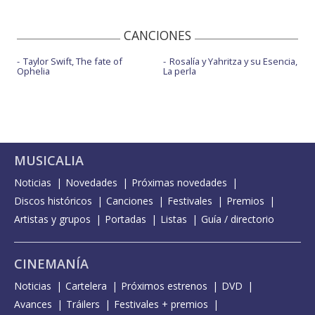
CANCIONES
Taylor Swift, The fate of
Rosalía y Yahritza y su Esencia,
Ophelia
La perla
MUSICALIA
Noticias
Novedades
Próximas novedades
Discos históricos
Canciones
Festivales
Premios
Artistas y grupos
Portadas
Listas
Guía / directorio
CINEMANÍA
Noticias
Cartelera
Próximos estrenos
DVD
Avances
Tráilers
Festivales + premios