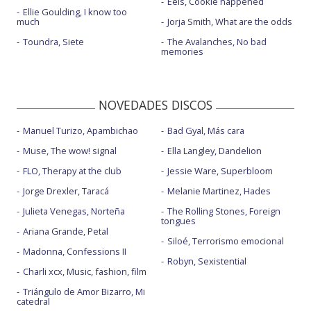
Eels, Cookie happened
Ellie Goulding, I know too
much
Jorja Smith, What are the odds
Toundra, Siete
The Avalanches, No bad
memories
NOVEDADES DISCOS
Manuel Turizo, Apambichao
Bad Gyal, Más cara
Muse, The wow! signal
Ella Langley, Dandelion
FLO, Therapy at the club
Jessie Ware, Superbloom
Jorge Drexler, Taracá
Melanie Martinez, Hades
Julieta Venegas, Norteña
The Rolling Stones, Foreign
tongues
Ariana Grande, Petal
Siloé, Terrorismo emocional
Madonna, Confessions II
Robyn, Sexistential
Charli xcx, Music, fashion, film
Triángulo de Amor Bizarro, Mi
catedral