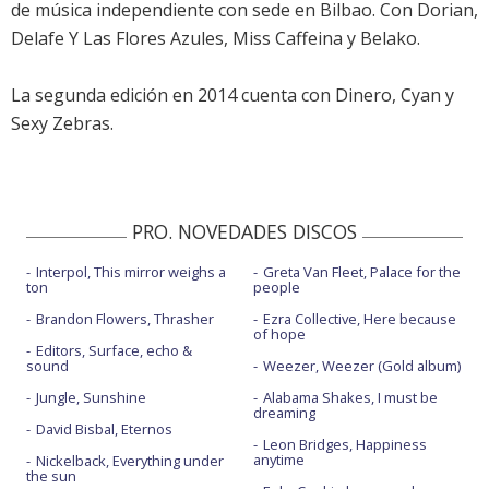
de música independiente con sede en Bilbao. Con Dorian,
Delafe Y Las Flores Azules, Miss Caffeina y Belako.
La segunda edición en 2014 cuenta con Dinero, Cyan y
Sexy Zebras.
PRO. NOVEDADES DISCOS
Interpol, This mirror weighs a
Greta Van Fleet, Palace for the
ton
people
Brandon Flowers, Thrasher
Ezra Collective, Here because
of hope
Editors, Surface, echo &
sound
Weezer, Weezer (Gold album)
Jungle, Sunshine
Alabama Shakes, I must be
dreaming
David Bisbal, Eternos
Leon Bridges, Happiness
anytime
Nickelback, Everything under
the sun