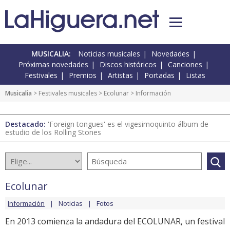
MUSICALIA:
Noticias musicales
Novedades
Próximas novedades
Discos históricos
Canciones
Festivales
Premios
Artistas
Portadas
Listas
Musicalia
>
Festivales musicales
>
Ecolunar
> Información
Destacado:
'Foreign tongues' es el vigesimoquinto álbum de
estudio de los Rolling Stones
Ecolunar
Información
Noticias
Fotos
En 2013 comienza la andadura del ECOLUNAR, un festival