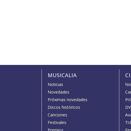
MUSICALIA
C
Noticias
Not
Novedades
Car
Próximas novedades
Pr
Discos históricos
DV
Canciones
Av
Festivales
Trá
Premios
Fe