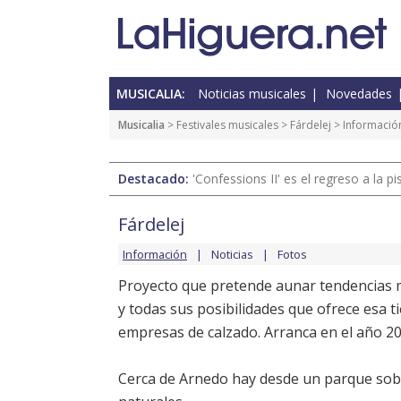
MUSICALIA:
Noticias musicales
Novedades
Musicalia
>
Festivales musicales
>
Fárdelej
> Informació
Destacado:
'Confessions II' es el regreso a la 
Fárdelej
Información
Noticias
Fotos
Proyecto que pretende aunar tendencias mu
y todas sus posibilidades que ofrece esa ti
empresas de calzado. Arranca en el año 20
Cerca de Arnedo hay desde un parque sobr