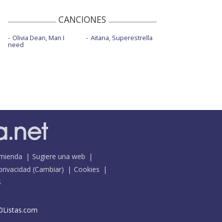
CANCIONES
Olivia Dean, Man I
Aitana, Superestrella
need
mienda
Sugiere una web
 privacidad
(
Cambiar
)
Cookies
S
0Listas.com