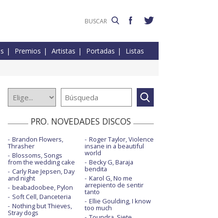
es
Premios
Artistas
Portadas
Listas
PRO. NOVEDADES DISCOS
Brandon Flowers,
Roger Taylor, Violence
Thrasher
insane in a beautiful
world
Blossoms, Songs
from the wedding cake
Becky G, Baraja
bendita
Carly Rae Jepsen, Day
and night
Karol G, No me
arrepiento de sentir
beabadoobee, Pylon
tanto
Soft Cell, Danceteria
Ellie Goulding, I know
Nothing but Thieves,
too much
Stray dogs
Toundra, Siete