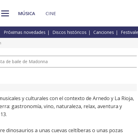
MÚSICA
CINE
Próximas novedades
Discos históricos
Canciones
Festival
n
pista de baile de Madonna
sicales y culturales con el contexto de Arnedo y La Rioja,
erra: gastronomía, vino, naturaleza, relax, aventura y
13.
e dinosaurios a unas cuevas celtíberas o unas pozas