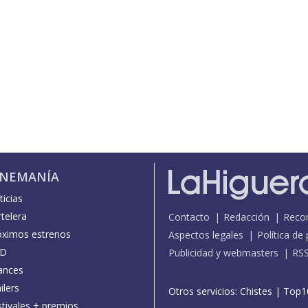
INEMANÍA
icias
telera
Contacto
Redacción
Reco
óximos estrenos
Aspectos legales
Política de
D
Publicidad y webmasters
RS
ances
ilers
Otros servicios:
Chistes
|
Top1
stivales + premios