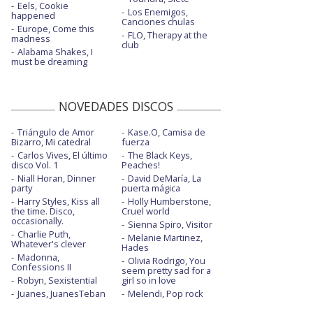
Eels, Cookie
Los Enemigos,
happened
Canciones chulas
Europe, Come this
FLO, Therapy at the
madness
club
Alabama Shakes, I
must be dreaming
NOVEDADES DISCOS
Triángulo de Amor
Kase.O, Camisa de
Bizarro, Mi catedral
fuerza
Carlos Vives, El último
The Black Keys,
disco Vol. 1
Peaches!
Niall Horan, Dinner
David DeMaría, La
party
puerta mágica
Harry Styles, Kiss all
Holly Humberstone,
the time. Disco,
Cruel world
occasionally.
Sienna Spiro, Visitor
Charlie Puth,
Melanie Martinez,
Whatever's clever
Hades
Madonna,
Olivia Rodrigo, You
Confessions II
seem pretty sad for a
Robyn, Sexistential
girl so in love
Juanes, JuanesTeban
Melendi, Pop rock