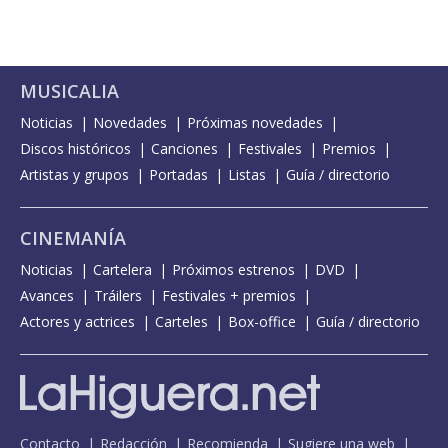
MUSICALIA
Noticias
Novedades
Próximas novedades
Discos históricos
Canciones
Festivales
Premios
Artistas y grupos
Portadas
Listas
Guía / directorio
CINEMANÍA
Noticias
Cartelera
Próximos estrenos
DVD
Avances
Tráilers
Festivales + premios
Actores y actrices
Carteles
Box-office
Guía / directorio
Contacto
Redacción
Recomienda
Sugiere una web