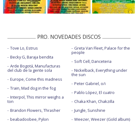
PRO. NOVEDADES DISCOS
Tove Lo, Estrus
Greta Van Fleet, Palace for the
people
Becky G, Baraja bendita
Soft Cell, Danceteria
Arde Bogotá, Manufacturas
del club de la gente sola
Nickelback, Everything under
the sun
Europe, Come this madness
Peter Gabriel, o/i
Train, Mad dog in the fog
Pablo López, El cuatro
Interpol, This mirror weighs a
ton
Chaka Khan, Chakzilla
Brandon Flowers, Thrasher
Jungle, Sunshine
beabadoobee, Pylon
Weezer, Weezer (Gold album)