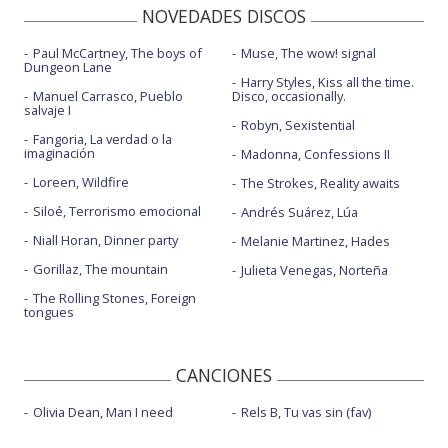
NOVEDADES DISCOS
Paul McCartney, The boys of
Muse, The wow! signal
Dungeon Lane
Harry Styles, Kiss all the time.
Manuel Carrasco, Pueblo
Disco, occasionally.
salvaje I
Robyn, Sexistential
Fangoria, La verdad o la
imaginación
Madonna, Confessions II
Loreen, Wildfire
The Strokes, Reality awaits
Siloé, Terrorismo emocional
Andrés Suárez, Lúa
Niall Horan, Dinner party
Melanie Martinez, Hades
Gorillaz, The mountain
Julieta Venegas, Norteña
The Rolling Stones, Foreign
tongues
CANCIONES
Olivia Dean, Man I need
Rels B, Tu vas sin (fav)