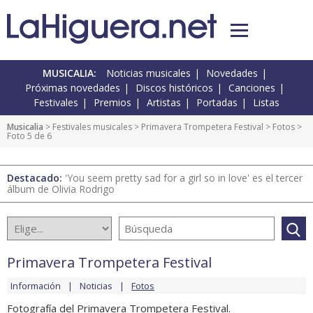
MUSICALIA:
Noticias musicales
Novedades
Próximas novedades
Discos históricos
Canciones
Festivales
Premios
Artistas
Portadas
Listas
Musicalia
>
Festivales musicales
>
Primavera Trompetera Festival
>
Fotos
>
Foto 5 de 6
Destacado:
'You seem pretty sad for a girl so in love' es el tercer
álbum de Olivia Rodrigo
Primavera Trompetera Festival
Información
Noticias
Fotos
Fotografía del Primavera Trompetera Festival.