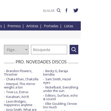
es
Premios
Artistas
Portadas
Listas
PRO. NOVEDADES DISCOS
Brandon Flowers,
Becky G, Baraja
Thrasher
bendita
Chaka Khan, Chakzilla
Sam Smith, Hazel
eyes
Interpol, This mirror
weighs a ton
Nickelback, Everything
under the sun
Tove Lo, Estrus
Editors, Surface, echo
Kasabian, Act III
& sound
Leon Bridges,
Ellie Goulding, I know
Happiness anytime
too much
Jorja Smith, What are