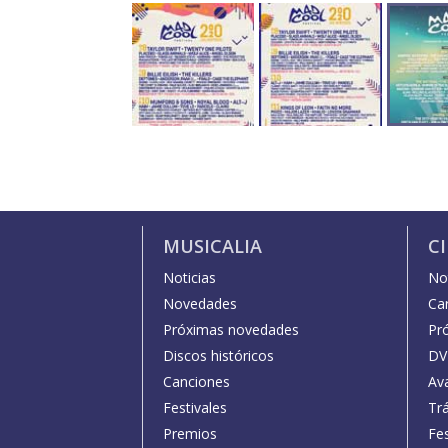
MUSICALIA
C
Noticias
Not
Novedades
Car
Próximas novedades
Pr
Discos históricos
DV
Canciones
Av
Festivales
Trá
Premios
Fe