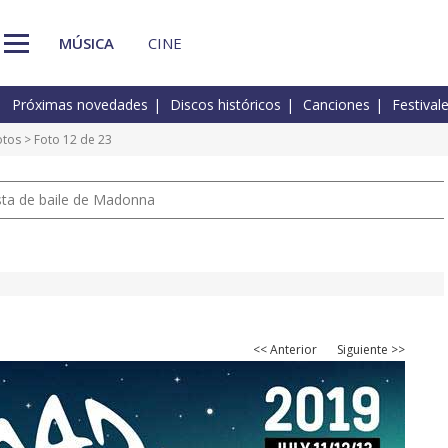
MÚSICA
CINE
Próximas novedades
Discos históricos
Canciones
Festival
otos
> Foto 12 de 23
pista de baile de Madonna
<< Anterior
Siguiente >>