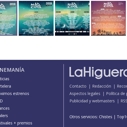
INEMANÍA
icias
telera
Contacto
Redacción
Reco
óximos estrenos
Aspectos legales
Política de
D
Publicidad y webmasters
RS
ances
ilers
Otros servicios:
Chistes
|
Top1
stivales + premios