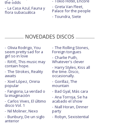
Tokio Hotel, Encore
the odds
Greta Van Fleet,
La Casa Azul, Fauna y
Palace for the people
flora subacuática
Toundra, Siete
NOVEDADES DISCOS
Olivia Rodrigo, You
The Rolling Stones,
seem pretty sad for a
Foreign tongues
girl so in love
Charlie Puth,
RAYE, This music may
Whatever's clever
contain hope.
Harry Styles, Kiss all
The Strokes, Reality
the time. Disco,
awaits
occasionally.
Xoel López, Oniria
Gorillaz, The
popular
mountain
Fangoria, La verdad o
Bad Gyal, Más cara
la imaginación
Ana Torroja, Se ha
Carlos Vives, El último
acabado el show
disco Vol. 1
Niall Horan, Dinner
Nil Moliner, Nexo
party
Bunbury, De un siglo
Robyn, Sexistential
anterior