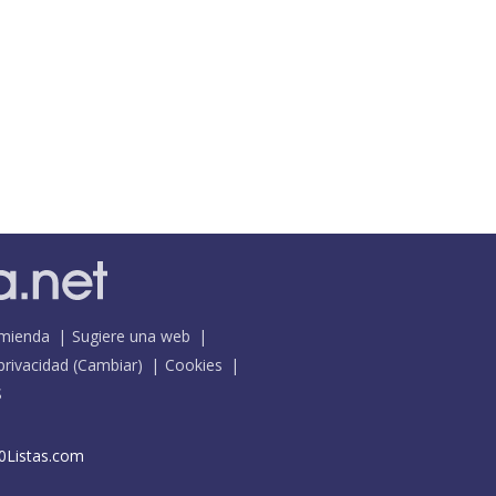
mienda
Sugiere una web
 privacidad
(
Cambiar
)
Cookies
S
0Listas.com