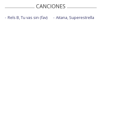
CANCIONES
Rels B, Tu vas sin (fav)
Aitana, Superestrella