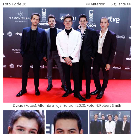
Foto 12 de 28
<< Anterior
Siguiente >>
Dvicio
(
Fotos
). Alfombra roja. Edición 2020. Foto: ©Robert Smith