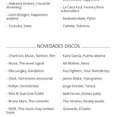
Alabama Shakes, I must be
dreaming
La Casa Azul, Fauna y flora
subacuática
Leon Bridges, Happiness
anytime
beabadoobee, Pylon
Toundra, Siete
Camela, Titánicos
NOVEDADES DISCOS
Charli xcx, Music, fashion, film
Kany García, Puerta abierta
Muse, The wow! signal
Nil Moliner, Nexo
Ella Langley, Dandelion
Foo Fighters, Your favorite toy
Siloé, Terrorismo emocional
James Blake, Trying times
Robyn, Sexistential
Jorge Drexler, Taracá
Rels B: love love FLAKK
Niall Horan, Dinner party
Bruno Mars, The romantic
The Strokes, Reality awaits
RAYE, This music may contain
Quevedo, El baifo
hope.