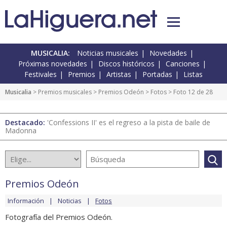
MUSICALIA:
Noticias musicales
Novedades
Próximas novedades
Discos históricos
Canciones
Festivales
Premios
Artistas
Portadas
Listas
Musicalia
>
Premios musicales
>
Premios Odeón
>
Fotos
> Foto 12 de 28
Destacado:
'Confessions II' es el regreso a la pista de baile de
Madonna
Premios Odeón
Información
Noticias
Fotos
Fotografía del Premios Odeón.