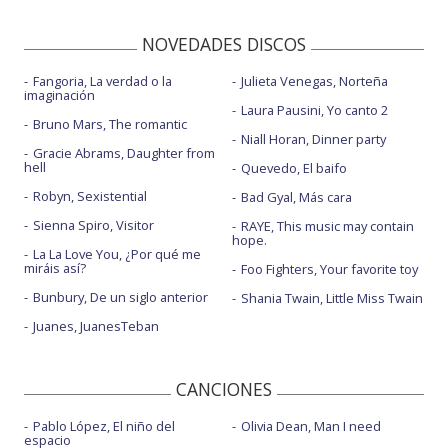
NOVEDADES DISCOS
Fangoria, La verdad o la
Julieta Venegas, Norteña
imaginación
Laura Pausini, Yo canto 2
Bruno Mars, The romantic
Niall Horan, Dinner party
Gracie Abrams, Daughter from
hell
Quevedo, El baifo
Robyn, Sexistential
Bad Gyal, Más cara
Sienna Spiro, Visitor
RAYE, This music may contain
hope.
La La Love You, ¿Por qué me
miráis así?
Foo Fighters, Your favorite toy
Bunbury, De un siglo anterior
Shania Twain, Little Miss Twain
Juanes, JuanesTeban
CANCIONES
Pablo López, El niño del
Olivia Dean, Man I need
espacio