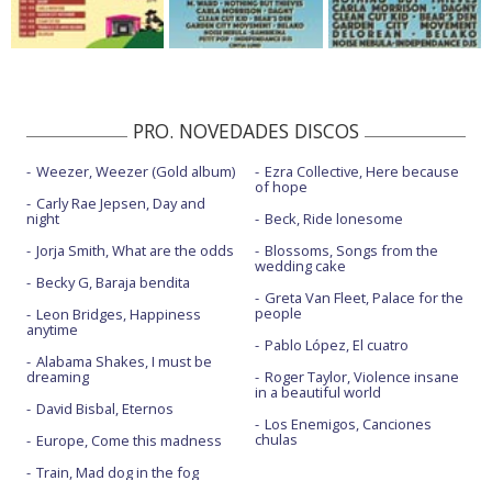
PRO. NOVEDADES DISCOS
Weezer, Weezer (Gold album)
Ezra Collective, Here because
of hope
Carly Rae Jepsen, Day and
night
Beck, Ride lonesome
Jorja Smith, What are the odds
Blossoms, Songs from the
wedding cake
Becky G, Baraja bendita
Greta Van Fleet, Palace for the
people
Leon Bridges, Happiness
anytime
Pablo López, El cuatro
Alabama Shakes, I must be
dreaming
Roger Taylor, Violence insane
in a beautiful world
David Bisbal, Eternos
Los Enemigos, Canciones
chulas
Europe, Come this madness
Train, Mad dog in the fog