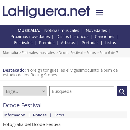
MUSICALIA:
Noticias musicales
Novedades
Próximas novedades
Discos históricos
Canciones
Festivales
Premios
Artistas
Portadas
Listas
Musicalia
>
Festivales musicales
>
Dcode Festival
>
Fotos
> Foto 6 de 7
Destacado:
'Foreign tongues' es el vigesimoquinto álbum de
estudio de los Rolling Stones
Dcode Festival
Información
Noticias
Fotos
Fotografía del Dcode Festival.