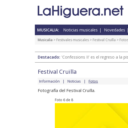
MUSICALIA:
Noticias musicales
Novedades
Musicalia
>
Festivales musicales
>
Festival Cruïlla
>
Foto
Destacado:
'Confessions II' es el regreso a la 
Festival Cruïlla
Información
Noticias
Fotos
Fotografía del Festival Cruïlla.
Foto 6 de 8