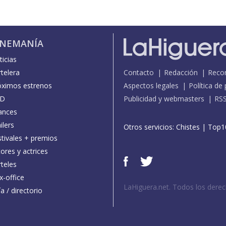
INEMANÍA
icias
telera
Contacto
Redacción
Reco
óximos estrenos
Aspectos legales
Política de
D
Publicidad y webmasters
RS
ances
ilers
Otros servicios:
Chistes
|
Top1
stivales + premios
ores y actrices
teles
x-office
LaHiguera.net. Todos los dere
a / directorio