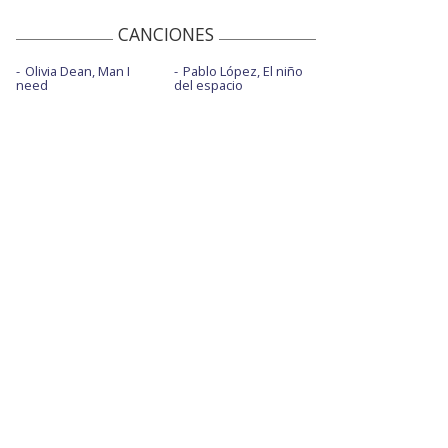
CANCIONES
Olivia Dean, Man I
Pablo López, El niño
need
del espacio