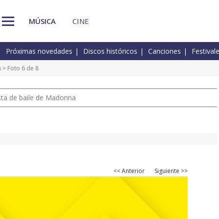
MÚSICA
CINE
Próximas novedades
Discos históricos
Canciones
Festival
s
> Foto 6 de 8
pista de baile de Madonna
<< Anterior
Siguiente >>