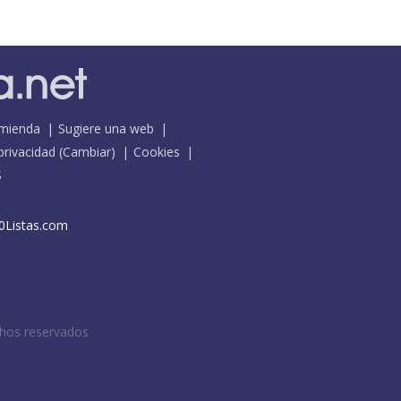
mienda
Sugiere una web
 privacidad
(
Cambiar
)
Cookies
S
0Listas.com
chos reservados