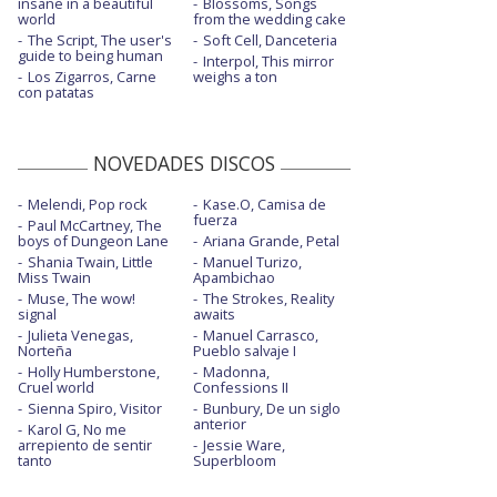
insane in a beautiful
Blossoms, Songs
world
from the wedding cake
The Script, The user's
Soft Cell, Danceteria
guide to being human
Interpol, This mirror
Los Zigarros, Carne
weighs a ton
con patatas
NOVEDADES DISCOS
Melendi, Pop rock
Kase.O, Camisa de
fuerza
Paul McCartney, The
boys of Dungeon Lane
Ariana Grande, Petal
Shania Twain, Little
Manuel Turizo,
Miss Twain
Apambichao
Muse, The wow!
The Strokes, Reality
signal
awaits
Julieta Venegas,
Manuel Carrasco,
Norteña
Pueblo salvaje I
Holly Humberstone,
Madonna,
Cruel world
Confessions II
Sienna Spiro, Visitor
Bunbury, De un siglo
anterior
Karol G, No me
arrepiento de sentir
Jessie Ware,
tanto
Superbloom