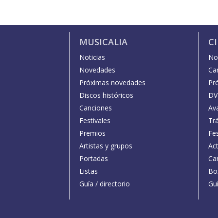
MUSICALIA
C
Noticias
Not
Novedades
Car
Próximas novedades
Pr
Discos históricos
DV
Canciones
Av
Festivales
Trá
Premios
Fe
Artistas y grupos
Act
Portadas
Car
Listas
Bo
Guía / directorio
Guí