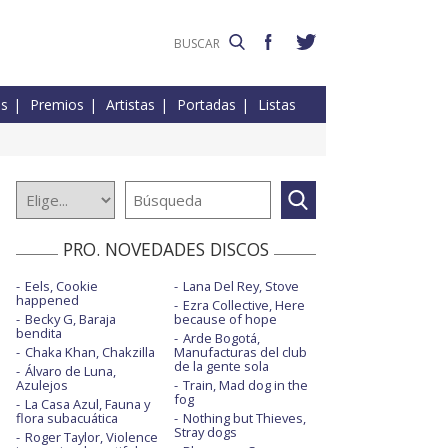
es
Premios
Artistas
Portadas
Listas
PRO. NOVEDADES DISCOS
Eels, Cookie
Lana Del Rey, Stove
happened
Ezra Collective, Here
Becky G, Baraja
because of hope
bendita
Arde Bogotá,
Chaka Khan, Chakzilla
Manufacturas del club
de la gente sola
Álvaro de Luna,
Azulejos
Train, Mad dog in the
fog
La Casa Azul, Fauna y
flora subacuática
Nothing but Thieves,
Stray dogs
Roger Taylor, Violence