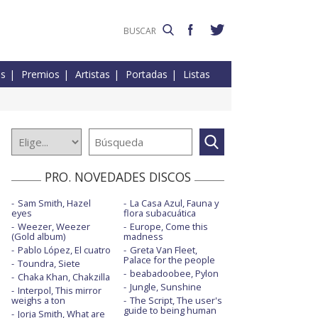
es
Premios
Artistas
Portadas
Listas
PRO. NOVEDADES DISCOS
Sam Smith, Hazel
La Casa Azul, Fauna y
eyes
flora subacuática
Weezer, Weezer
Europe, Come this
(Gold album)
madness
Pablo López, El cuatro
Greta Van Fleet,
Palace for the people
Toundra, Siete
beabadoobee, Pylon
Chaka Khan, Chakzilla
Jungle, Sunshine
Interpol, This mirror
weighs a ton
The Script, The user's
guide to being human
Jorja Smith, What are