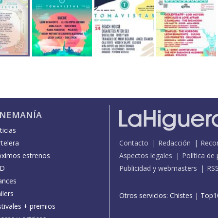
INEMANÍA
icias
telera
Contacto
Redacción
Reco
óximos estrenos
Aspectos legales
Política de
D
Publicidad y webmasters
RS
ances
ilers
Otros servicios:
Chistes
|
Top1
stivales + premios