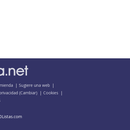
mienda
Sugiere una web
 privacidad
(
Cambiar
)
Cookies
S
0Listas.com