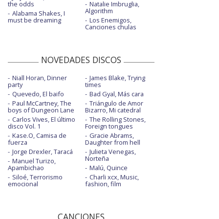
the odds
Natalie Imbruglia,
Algorithm
Alabama Shakes, I
must be dreaming
Los Enemigos,
Canciones chulas
NOVEDADES DISCOS
Niall Horan, Dinner
James Blake, Trying
party
times
Quevedo, El baifo
Bad Gyal, Más cara
Paul McCartney, The
Triángulo de Amor
boys of Dungeon Lane
Bizarro, Mi catedral
Carlos Vives, El último
The Rolling Stones,
disco Vol. 1
Foreign tongues
Kase.O, Camisa de
Gracie Abrams,
fuerza
Daughter from hell
Jorge Drexler, Taracá
Julieta Venegas,
Norteña
Manuel Turizo,
Apambichao
Malú, Quince
Siloé, Terrorismo
Charli xcx, Music,
emocional
fashion, film
CANCIONES