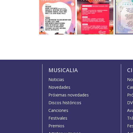
MUSICALIA
C
Noticias
Not
Novedades
Car
Próximas novedades
Pr
Discos históricos
DV
Canciones
Av
Festivales
Trá
Premios
Fe