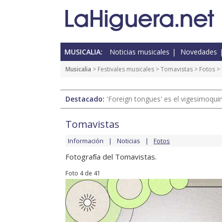
MUSICALIA:
Noticias musicales
Novedades
Musicalia
>
Festivales musicales
>
Tomavistas
>
Fotos
> 
Destacado:
'Foreign tongues' es el vigesimoqui
Tomavistas
Información
Noticias
Fotos
Fotografía del Tomavistas.
Foto 4 de 41