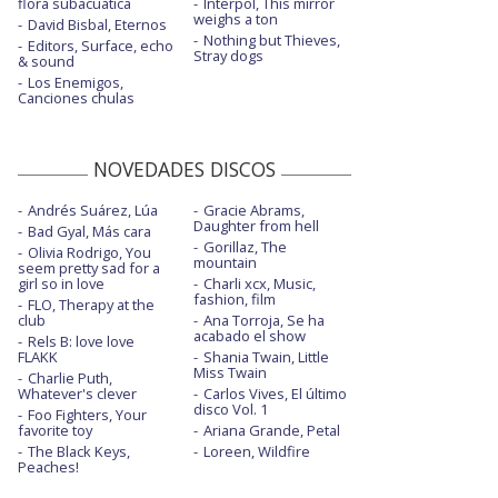
flora subacuática
Interpol, This mirror
weighs a ton
David Bisbal, Eternos
Nothing but Thieves,
Editors, Surface, echo
Stray dogs
& sound
Los Enemigos,
Canciones chulas
NOVEDADES DISCOS
Andrés Suárez, Lúa
Gracie Abrams,
Daughter from hell
Bad Gyal, Más cara
Gorillaz, The
Olivia Rodrigo, You
mountain
seem pretty sad for a
girl so in love
Charli xcx, Music,
fashion, film
FLO, Therapy at the
club
Ana Torroja, Se ha
acabado el show
Rels B: love love
FLAKK
Shania Twain, Little
Miss Twain
Charlie Puth,
Whatever's clever
Carlos Vives, El último
disco Vol. 1
Foo Fighters, Your
favorite toy
Ariana Grande, Petal
The Black Keys,
Loreen, Wildfire
Peaches!