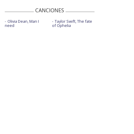
CANCIONES
Olivia Dean, Man I
Taylor Swift, The fate
need
of Ophelia