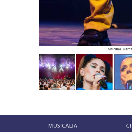
Ms Nina. Barce
MUSICALIA
C