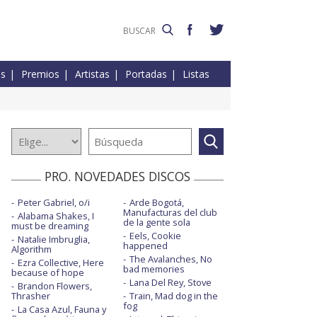
es
Premios
Artistas
Portadas
Listas
PRO. NOVEDADES DISCOS
Peter Gabriel, o/i
Arde Bogotá,
Manufacturas del club
Alabama Shakes, I
de la gente sola
must be dreaming
Eels, Cookie
Natalie Imbruglia,
happened
Algorithm
The Avalanches, No
Ezra Collective, Here
bad memories
because of hope
Lana Del Rey, Stove
Brandon Flowers,
Thrasher
Train, Mad dog in the
fog
La Casa Azul, Fauna y