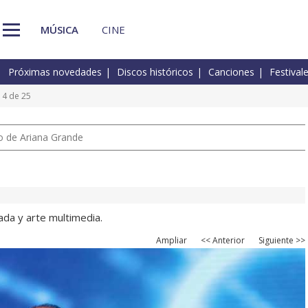
MÚSICA
CINE
Próximas novedades
Discos históricos
Canciones
Festival
14 de 25
io de Ariana Grande
ada y arte multimedia.
Ampliar
<< Anterior
Siguiente >>