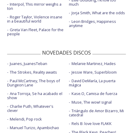
Ellie Goulding, I know too
Interpol, This mirror weighs a
much
ton
Jorja Smith, What are the odds
Roger Taylor, Violence insane
in a beautiful world
Leon Bridges, Happiness
anytime
Greta Van Fleet, Palace for the
people
NOVEDADES DISCOS
Juanes, JuanesTeban
Melanie Martinez, Hades
The Strokes, Reality awaits
Jessie Ware, Superbloom
Paul McCartney, The boys of
David DeMaría, La puerta
Dungeon Lane
mágica
Ana Torroja, Se ha acabado el
Kase.O, Camisa de fuerza
show
Muse, The wow! signal
Charlie Puth, Whatever's
clever
Triángulo de Amor Bizarro, Mi
catedral
Melendi, Pop rock
Rels B: love love FLAKK
Manuel Turizo, Apambichao
The Black Keys, Peaches!