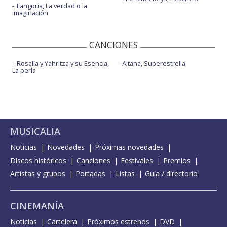
Fangoria, La verdad o la
imaginación
CANCIONES
Rosalía y Yahritza y su Esencia,
Aitana, Superestrella
La perla
MUSICALIA
Noticias
Novedades
Próximas novedades
Discos históricos
Canciones
Festivales
Premios
Artistas y grupos
Portadas
Listas
Guía / directorio
CINEMANÍA
Noticias
Cartelera
Próximos estrenos
DVD