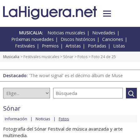
MUSICALIA:
Noticias musicales
Novedades
Próximas novedades
Discos históricos
Canciones
Festivales
Premios
Artistas
Portadas
Listas
Musicalia
>
Festivales musicales
>
Sónar
>
Fotos
> Foto 24 de 25
Destacado:
'The wow! signal' es el décimo álbum de Muse
Sónar
Información
Noticias
Fotos
Fotografía del Sónar Festival de música avanzada y arte
multimedia.