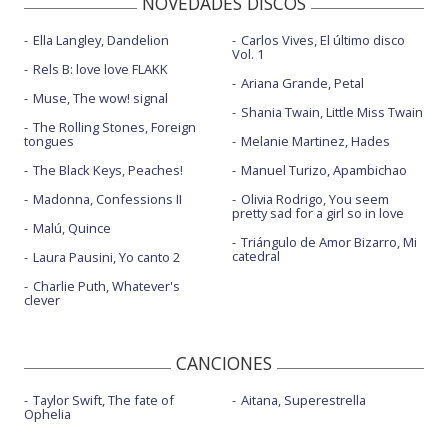
NOVEDADES DISCOS
Ella Langley, Dandelion
Carlos Vives, El último disco
Vol. 1
Rels B: love love FLAKK
Ariana Grande, Petal
Muse, The wow! signal
Shania Twain, Little Miss Twain
The Rolling Stones, Foreign
tongues
Melanie Martinez, Hades
The Black Keys, Peaches!
Manuel Turizo, Apambichao
Madonna, Confessions II
Olivia Rodrigo, You seem
pretty sad for a girl so in love
Malú, Quince
Triángulo de Amor Bizarro, Mi
catedral
Laura Pausini, Yo canto 2
Charlie Puth, Whatever's
clever
CANCIONES
Taylor Swift, The fate of
Aitana, Superestrella
Ophelia