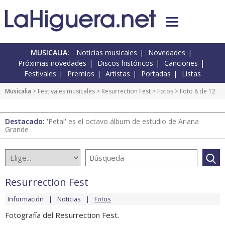
MUSICALIA:
Noticias musicales
Novedades
Próximas novedades
Discos históricos
Canciones
Festivales
Premios
Artistas
Portadas
Listas
Musicalia
>
Festivales musicales
>
Resurrection Fest
>
Fotos
> Foto 8 de 12
Destacado:
'Petal' es el octavo álbum de estudio de Ariana
Grande
Resurrection Fest
Información
Noticias
Fotos
Fotografía del Resurrection Fest.