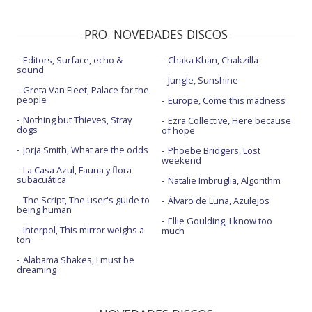
PRO. NOVEDADES DISCOS
Editors, Surface, echo &
Chaka Khan, Chakzilla
sound
Jungle, Sunshine
Greta Van Fleet, Palace for the
people
Europe, Come this madness
Nothing but Thieves, Stray
Ezra Collective, Here because
dogs
of hope
Jorja Smith, What are the odds
Phoebe Bridgers, Lost
weekend
La Casa Azul, Fauna y flora
subacuática
Natalie Imbruglia, Algorithm
The Script, The user's guide to
Álvaro de Luna, Azulejos
being human
Ellie Goulding, I know too
Interpol, This mirror weighs a
much
ton
Alabama Shakes, I must be
dreaming