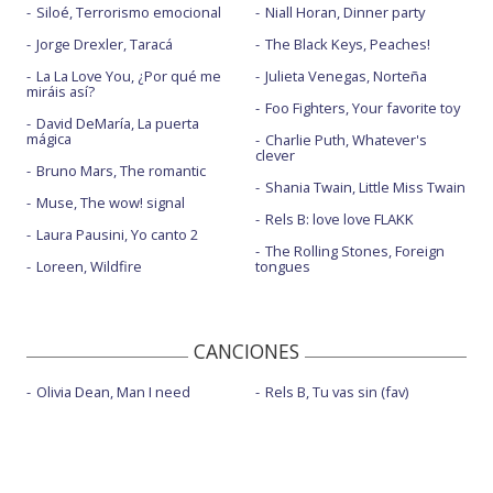
Siloé, Terrorismo emocional
Niall Horan, Dinner party
Jorge Drexler, Taracá
The Black Keys, Peaches!
La La Love You, ¿Por qué me
Julieta Venegas, Norteña
miráis así?
Foo Fighters, Your favorite toy
David DeMaría, La puerta
mágica
Charlie Puth, Whatever's
clever
Bruno Mars, The romantic
Shania Twain, Little Miss Twain
Muse, The wow! signal
Rels B: love love FLAKK
Laura Pausini, Yo canto 2
The Rolling Stones, Foreign
Loreen, Wildfire
tongues
CANCIONES
Olivia Dean, Man I need
Rels B, Tu vas sin (fav)