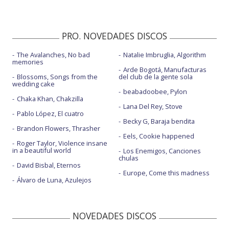
PRO. NOVEDADES DISCOS
The Avalanches, No bad
Natalie Imbruglia, Algorithm
memories
Arde Bogotá, Manufacturas
Blossoms, Songs from the
del club de la gente sola
wedding cake
beabadoobee, Pylon
Chaka Khan, Chakzilla
Lana Del Rey, Stove
Pablo López, El cuatro
Becky G, Baraja bendita
Brandon Flowers, Thrasher
Eels, Cookie happened
Roger Taylor, Violence insane
in a beautiful world
Los Enemigos, Canciones
chulas
David Bisbal, Eternos
Europe, Come this madness
Álvaro de Luna, Azulejos
NOVEDADES DISCOS