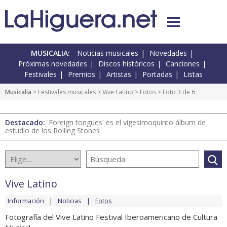
MUSICALIA:
Noticias musicales
Novedades
Próximas novedades
Discos históricos
Canciones
Festivales
Premios
Artistas
Portadas
Listas
Musicalia
>
Festivales musicales
>
Vive Latino
>
Fotos
> Foto 3 de 6
Destacado:
'Foreign tongues' es el vigesimoquinto álbum de
estudio de los Rolling Stones
Vive Latino
Información
Noticias
Fotos
Fotografía del Vive Latino Festival Iberoamericano de Cultura