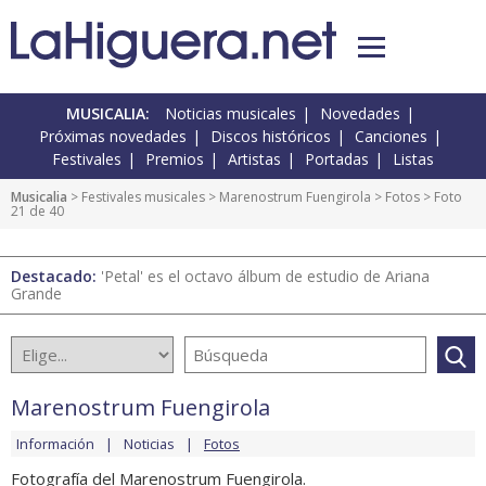
MUSICALIA:
Noticias musicales
Novedades
Próximas novedades
Discos históricos
Canciones
Festivales
Premios
Artistas
Portadas
Listas
Musicalia
>
Festivales musicales
>
Marenostrum Fuengirola
>
Fotos
> Foto
21 de 40
Destacado:
'Petal' es el octavo álbum de estudio de Ariana
Grande
Marenostrum Fuengirola
Información
Noticias
Fotos
Fotografía del Marenostrum Fuengirola.