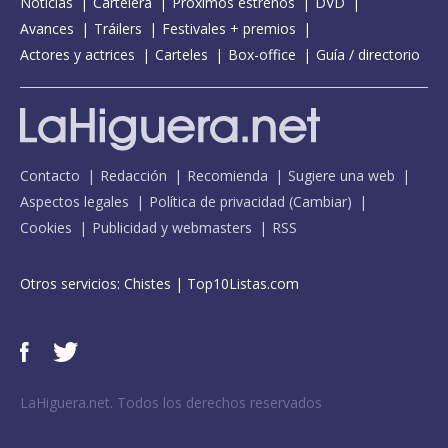
Noticias
Cartelera
Próximos estrenos
DVD
Avances
Tráilers
Festivales + premios
Actores y actrices
Carteles
Box-office
Guía / directorio
Contacto
Redacción
Recomienda
Sugiere una web
Aspectos legales
Política de privacidad
(
Cambiar
)
Cookies
Publicidad y webmasters
RSS
Otros servicios:
Chistes
|
Top10Listas.com
LaHiguera.net. Todos los derechos reservados