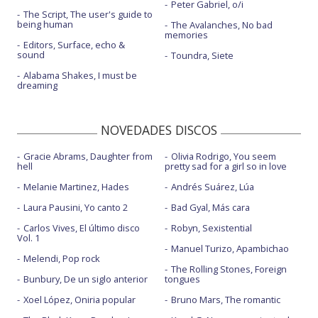
Peter Gabriel, o/i
The Script, The user's guide to
being human
The Avalanches, No bad
memories
Editors, Surface, echo &
sound
Toundra, Siete
Alabama Shakes, I must be
dreaming
NOVEDADES DISCOS
Gracie Abrams, Daughter from
Olivia Rodrigo, You seem
hell
pretty sad for a girl so in love
Melanie Martinez, Hades
Andrés Suárez, Lúa
Laura Pausini, Yo canto 2
Bad Gyal, Más cara
Carlos Vives, El último disco
Robyn, Sexistential
Vol. 1
Manuel Turizo, Apambichao
Melendi, Pop rock
The Rolling Stones, Foreign
Bunbury, De un siglo anterior
tongues
Xoel López, Oniria popular
Bruno Mars, The romantic