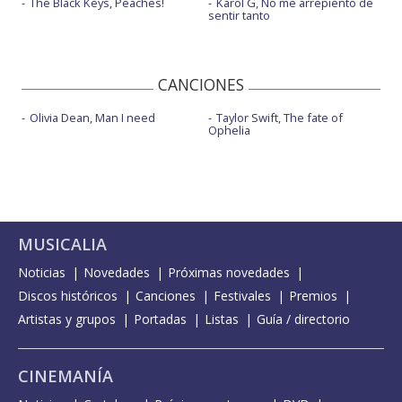
The Black Keys, Peaches!
Karol G, No me arrepiento de
sentir tanto
CANCIONES
Olivia Dean, Man I need
Taylor Swift, The fate of
Ophelia
MUSICALIA
Noticias
Novedades
Próximas novedades
Discos históricos
Canciones
Festivales
Premios
Artistas y grupos
Portadas
Listas
Guía / directorio
CINEMANÍA