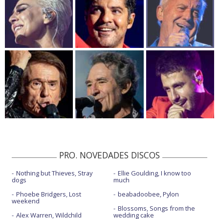
PRO. NOVEDADES DISCOS
Nothing but Thieves, Stray
Ellie Goulding, I know too
dogs
much
Phoebe Bridgers, Lost
beabadoobee, Pylon
weekend
Blossoms, Songs from the
Alex Warren, Wildchild
wedding cake