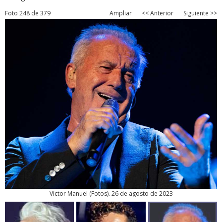
Foto 248 de 379
Ampliar
<< Anterior
Siguiente >>
Víctor Manuel
(
Fotos
). 26 de agosto de 2023