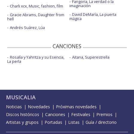
Fangoria, La verdad o la
imaginación
Charli xcx, Music, fashion, film
David DeMaría, La puerta
Gracie Abrams, Daughter from
mágica
hell
Andrés Suárez, Lúa
CANCIONES
Rosalía y Yahritza y su Esencia,
Aitana, Superestrella
La perla
MUSICALIA
Noticias
Novedades
Próximas novedades
Discos históricos
Canciones
Festivales
Premios
Artistas y grupos
Portadas
Listas
Guía / directorio