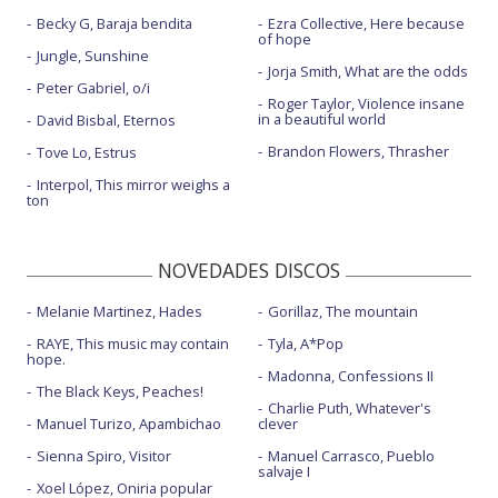
Becky G, Baraja bendita
Ezra Collective, Here because
of hope
Jungle, Sunshine
Jorja Smith, What are the odds
Peter Gabriel, o/i
Roger Taylor, Violence insane
in a beautiful world
David Bisbal, Eternos
Brandon Flowers, Thrasher
Tove Lo, Estrus
Interpol, This mirror weighs a
ton
NOVEDADES DISCOS
Melanie Martinez, Hades
Gorillaz, The mountain
RAYE, This music may contain
Tyla, A*Pop
hope.
Madonna, Confessions II
The Black Keys, Peaches!
Charlie Puth, Whatever's
Manuel Turizo, Apambichao
clever
Sienna Spiro, Visitor
Manuel Carrasco, Pueblo
salvaje I
Xoel López, Oniria popular