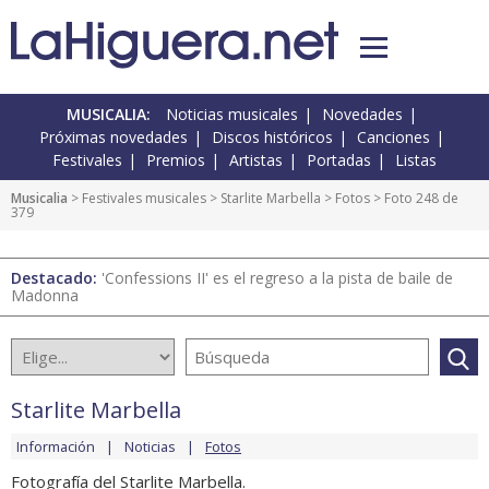
MUSICALIA:
Noticias musicales
Novedades
Próximas novedades
Discos históricos
Canciones
Festivales
Premios
Artistas
Portadas
Listas
Musicalia
>
Festivales musicales
>
Starlite Marbella
>
Fotos
> Foto 248 de
379
Destacado:
'Confessions II' es el regreso a la pista de baile de
Madonna
Starlite Marbella
Información
Noticias
Fotos
Fotografía del Starlite Marbella.