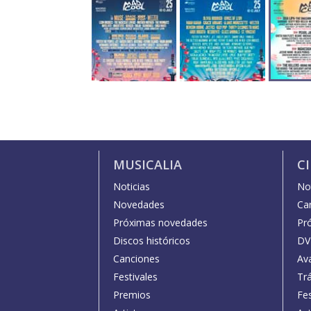
MUSICALIA
C
Noticias
Not
Novedades
Car
Próximas novedades
Pr
Discos históricos
DV
Canciones
Av
Festivales
Trá
Premios
Fe