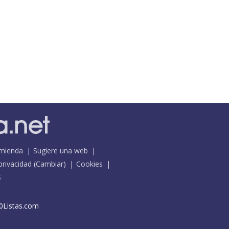
mienda
Sugiere una web
 privacidad
(
Cambiar
)
Cookies
S
0Listas.com