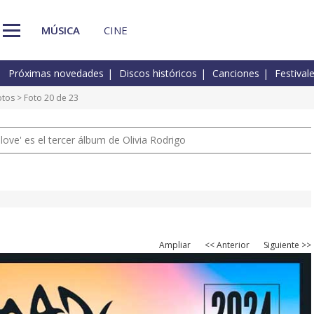
MÚSICA
CINE
Próximas novedades
Discos históricos
Canciones
Festival
otos
> Foto 20 de 23
 love' es el tercer álbum de Olivia Rodrigo
Ampliar
<< Anterior
Siguiente >>