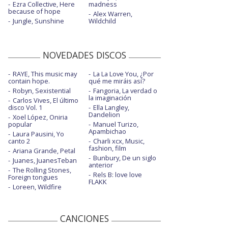
Ezra Collective, Here
madness
because of hope
Alex Warren,
Jungle, Sunshine
Wildchild
NOVEDADES DISCOS
RAYE, This music may
La La Love You, ¿Por
contain hope.
qué me miráis así?
Robyn, Sexistential
Fangoria, La verdad o
la imaginación
Carlos Vives, El último
disco Vol. 1
Ella Langley,
Dandelion
Xoel López, Oniria
popular
Manuel Turizo,
Apambichao
Laura Pausini, Yo
canto 2
Charli xcx, Music,
fashion, film
Ariana Grande, Petal
Bunbury, De un siglo
Juanes, JuanesTeban
anterior
The Rolling Stones,
Rels B: love love
Foreign tongues
FLAKK
Loreen, Wildfire
CANCIONES