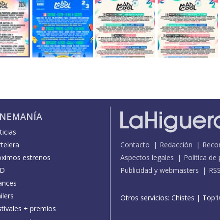
INEMANÍA
icias
telera
Contacto
Redacción
Reco
óximos estrenos
Aspectos legales
Política de
D
Publicidad y webmasters
RS
ances
ilers
Otros servicios:
Chistes
|
Top1
stivales + premios