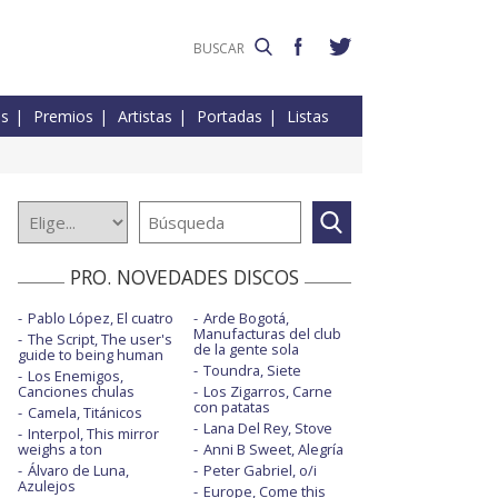
es
Premios
Artistas
Portadas
Listas
PRO. NOVEDADES DISCOS
Pablo López, El cuatro
Arde Bogotá,
Manufacturas del club
The Script, The user's
de la gente sola
guide to being human
Toundra, Siete
Los Enemigos,
Canciones chulas
Los Zigarros, Carne
con patatas
Camela, Titánicos
Lana Del Rey, Stove
Interpol, This mirror
weighs a ton
Anni B Sweet, Alegría
Álvaro de Luna,
Peter Gabriel, o/i
Azulejos
Europe, Come this