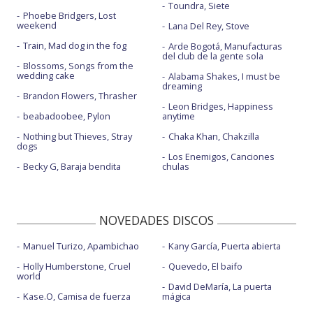
Toundra, Siete
Phoebe Bridgers, Lost
weekend
Lana Del Rey, Stove
Train, Mad dog in the fog
Arde Bogotá, Manufacturas
del club de la gente sola
Blossoms, Songs from the
wedding cake
Alabama Shakes, I must be
dreaming
Brandon Flowers, Thrasher
Leon Bridges, Happiness
beabadoobee, Pylon
anytime
Nothing but Thieves, Stray
Chaka Khan, Chakzilla
dogs
Los Enemigos, Canciones
Becky G, Baraja bendita
chulas
NOVEDADES DISCOS
Manuel Turizo, Apambichao
Kany García, Puerta abierta
Holly Humberstone, Cruel
Quevedo, El baifo
world
David DeMaría, La puerta
Kase.O, Camisa de fuerza
mágica