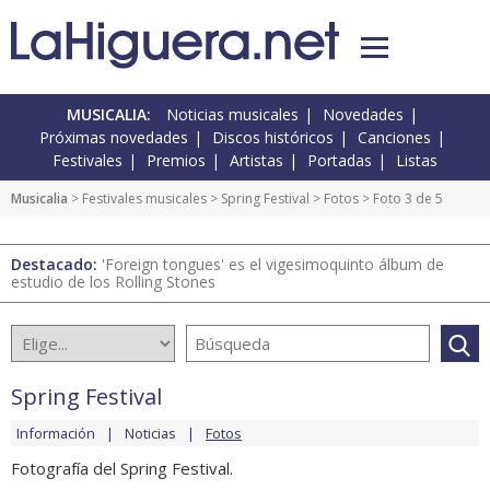
MUSICALIA:
Noticias musicales
Novedades
Próximas novedades
Discos históricos
Canciones
Festivales
Premios
Artistas
Portadas
Listas
Musicalia
>
Festivales musicales
>
Spring Festival
>
Fotos
> Foto 3 de 5
Destacado:
'Foreign tongues' es el vigesimoquinto álbum de
estudio de los Rolling Stones
Spring Festival
Información
Noticias
Fotos
Fotografía del Spring Festival.