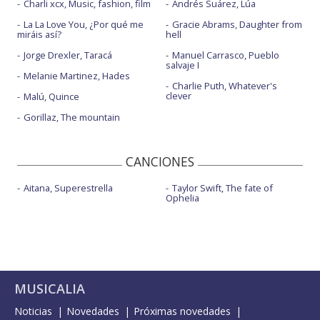
Charli xcx, Music, fashion, film
Andrés Suárez, Lúa
La La Love You, ¿Por qué me
Gracie Abrams, Daughter from
miráis así?
hell
Jorge Drexler, Taracá
Manuel Carrasco, Pueblo
salvaje I
Melanie Martinez, Hades
Charlie Puth, Whatever's
clever
Malú, Quince
Gorillaz, The mountain
CANCIONES
Aitana, Superestrella
Taylor Swift, The fate of
Ophelia
MUSICALIA
Noticias
Novedades
Próximas novedades