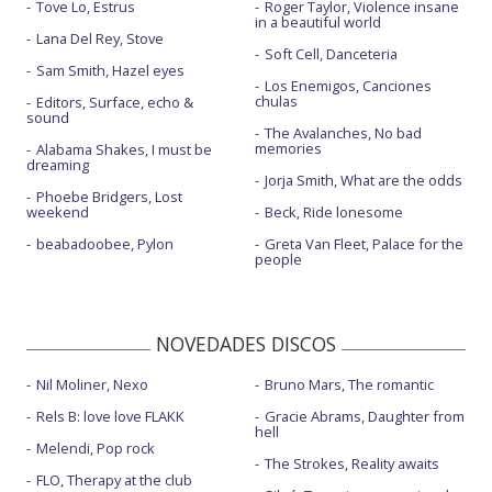
Tove Lo, Estrus
Roger Taylor, Violence insane
in a beautiful world
Lana Del Rey, Stove
Soft Cell, Danceteria
Sam Smith, Hazel eyes
Los Enemigos, Canciones
chulas
Editors, Surface, echo &
sound
The Avalanches, No bad
memories
Alabama Shakes, I must be
dreaming
Jorja Smith, What are the odds
Phoebe Bridgers, Lost
weekend
Beck, Ride lonesome
beabadoobee, Pylon
Greta Van Fleet, Palace for the
people
NOVEDADES DISCOS
Nil Moliner, Nexo
Bruno Mars, The romantic
Rels B: love love FLAKK
Gracie Abrams, Daughter from
hell
Melendi, Pop rock
The Strokes, Reality awaits
FLO, Therapy at the club