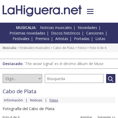
MUSICALIA:
Noticias musicales
Novedades
Próximas novedades
Discos históricos
Canciones
Festivales
Premios
Artistas
Portadas
Listas
Musicalia
>
Festivales musicales
>
Cabo de Plata
>
Fotos
> Foto 6 de 6
Destacado:
'The wow! signal' es el décimo álbum de Muse
Cabo de Plata
Información
Noticias
Fotos
Fotografía del Cabo de Plata.
Foto 6 de 6
Ampliar
Siguiente >>