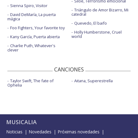
Siloé, Terrorismo emocional
Sienna Spiro, Visitor
Triángulo de Amor Bizarro, Mi
catedral
David DeMaría, La puerta
mágica
Quevedo, El baifo
Foo Fighters, Your favorite toy
Holly Humberstone, Cruel
world
Kany García, Puerta abierta
Charlie Puth, Whatever's
clever
CANCIONES
Taylor Swift, The fate of
Aitana, Superestrella
Ophelia
MUSICALIA
Noticias
Novedades
Próximas novedades