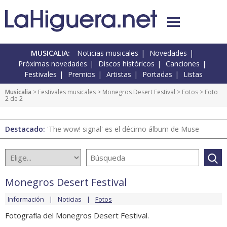
MUSICALIA:
Noticias musicales
Novedades
Próximas novedades
Discos históricos
Canciones
Festivales
Premios
Artistas
Portadas
Listas
Musicalia
>
Festivales musicales
>
Monegros Desert Festival
>
Fotos
> Foto
2 de 2
Destacado:
'The wow! signal' es el décimo álbum de Muse
Monegros Desert Festival
Información
Noticias
Fotos
Fotografía del Monegros Desert Festival.