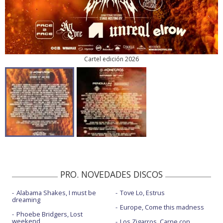
Cartel edición 2026
PRO. NOVEDADES DISCOS
Alabama Shakes, I must be
Tove Lo, Estrus
dreaming
Europe, Come this madness
Phoebe Bridgers, Lost
weekend
Los Zigarros, Carne con