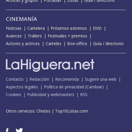
Artistas y grupos
Portadas
Listas
Guía / directorio
CINEMANÍA
Noticias
Cartelera
Próximos estrenos
DVD
Avances
Tráilers
Festivales + premios
Actores y actrices
Carteles
Box-office
Guía / directorio
Contacto
Redacción
Recomienda
Sugiere una web
Aspectos legales
Política de privacidad
(
Cambiar
)
Cookies
Publicidad y webmasters
RSS
Otros servicios:
Chistes
|
Top10Listas.com