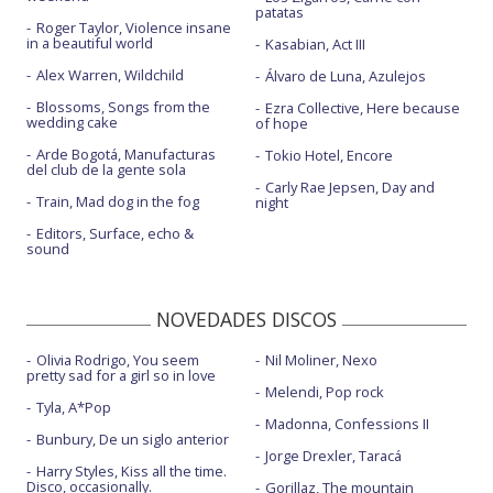
patatas
Roger Taylor, Violence insane
in a beautiful world
Kasabian, Act III
Alex Warren, Wildchild
Álvaro de Luna, Azulejos
Blossoms, Songs from the
Ezra Collective, Here because
wedding cake
of hope
Arde Bogotá, Manufacturas
Tokio Hotel, Encore
del club de la gente sola
Carly Rae Jepsen, Day and
Train, Mad dog in the fog
night
Editors, Surface, echo &
sound
NOVEDADES DISCOS
Olivia Rodrigo, You seem
Nil Moliner, Nexo
pretty sad for a girl so in love
Melendi, Pop rock
Tyla, A*Pop
Madonna, Confessions II
Bunbury, De un siglo anterior
Jorge Drexler, Taracá
Harry Styles, Kiss all the time.
Disco, occasionally.
Gorillaz, The mountain