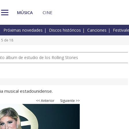
MÚSICA
CINE
Próximas novedades
Discos históricos
Canciones
Festival
 5 de 18
nto álbum de estudio de los Rolling Stones
a musical estadounidense.
<< Anterior
Siguiente >>