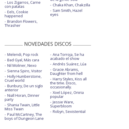
Los Zigarros, Carne
Chaka Khan, Chakzilla
con patatas
Sam Smith, Hazel
Eels, Cookie
eyes
happened
Brandon Flowers,
Thrasher
NOVEDADES DISCOS
Melendi, Pop rock
Ana Torroja, Se ha
acabado el show
Bad Gyal, Más cara
Andrés Suárez, Lúa
Nil Moliner, Nexo
Gracie Abrams,
Sienna Spiro, Visitor
Daughter from hell
Holly Humberstone,
Harry Styles, Kiss all
Cruel world
the time. Disco,
Bunbury, De un siglo
occasionally.
anterior
Xoel López, Oniria
Niall Horan, Dinner
popular
party
Jessie Ware,
Shania Twain, Little
Superbloom
Miss Twain
Robyn, Sexistential
Paul McCartney, The
boys of Dungeon Lane