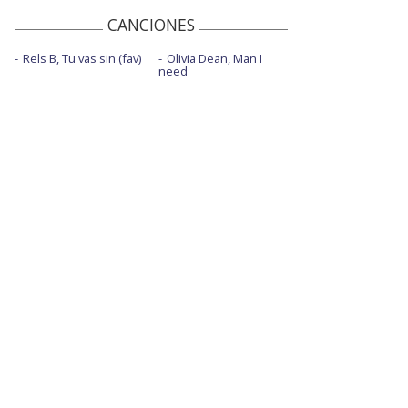
CANCIONES
Rels B, Tu vas sin (fav)
Olivia Dean, Man I
need