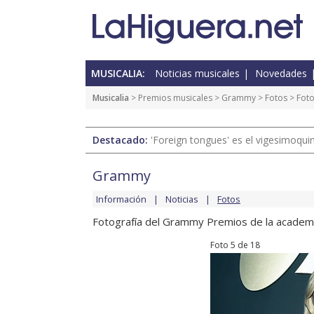
MUSICALIA:
Noticias musicales
Novedades
Musicalia
>
Premios musicales
>
Grammy
>
Fotos
> Foto
Destacado:
'Foreign tongues' es el vigesimoqui
Grammy
Información
Noticias
Fotos
Fotografía del Grammy Premios de la academi
Foto 5 de 18