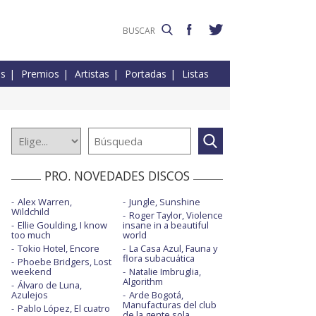
es
Premios
Artistas
Portadas
Listas
PRO. NOVEDADES DISCOS
Alex Warren,
Jungle, Sunshine
Wildchild
Roger Taylor, Violence
Ellie Goulding, I know
insane in a beautiful
too much
world
Tokio Hotel, Encore
La Casa Azul, Fauna y
flora subacuática
Phoebe Bridgers, Lost
weekend
Natalie Imbruglia,
Algorithm
Álvaro de Luna,
Azulejos
Arde Bogotá,
Manufacturas del club
Pablo López, El cuatro
de la gente sola