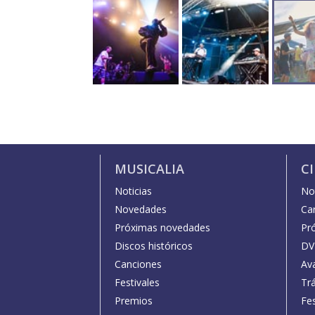
MUSICALIA
C
Noticias
Not
Novedades
Car
Próximas novedades
Pr
Discos históricos
DV
Canciones
Av
Festivales
Trá
Premios
Fe