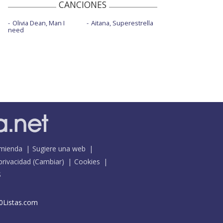
CANCIONES
Olivia Dean, Man I
Aitana, Superestrella
need
mienda
Sugiere una web
 privacidad
(
Cambiar
)
Cookies
S
0Listas.com