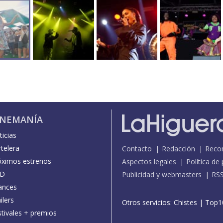
INEMANÍA
icias
telera
Contacto
Redacción
Reco
óximos estrenos
Aspectos legales
Política de
D
Publicidad y webmasters
RS
ances
ilers
Otros servicios:
Chistes
|
Top1
stivales + premios