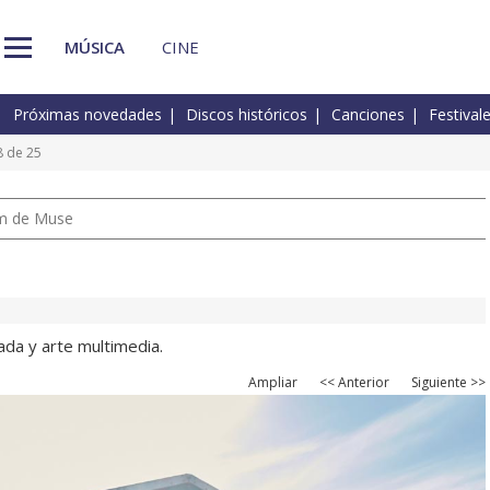
MÚSICA
CINE
Próximas novedades
Discos históricos
Canciones
Festival
8 de 25
um de Muse
ada y arte multimedia.
Ampliar
<< Anterior
Siguiente >>