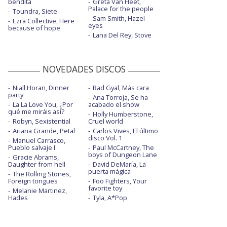
bendita
Greta Van Fleet,
Palace for the people
Toundra, Siete
Sam Smith, Hazel
Ezra Collective, Here
eyes
because of hope
Lana Del Rey, Stove
NOVEDADES DISCOS
Niall Horan, Dinner
Bad Gyal, Más cara
party
Ana Torroja, Se ha
La La Love You, ¿Por
acabado el show
qué me miráis así?
Holly Humberstone,
Robyn, Sexistential
Cruel world
Ariana Grande, Petal
Carlos Vives, El último
disco Vol. 1
Manuel Carrasco,
Pueblo salvaje I
Paul McCartney, The
boys of Dungeon Lane
Gracie Abrams,
Daughter from hell
David DeMaría, La
puerta mágica
The Rolling Stones,
Foreign tongues
Foo Fighters, Your
favorite toy
Melanie Martinez,
Hades
Tyla, A*Pop