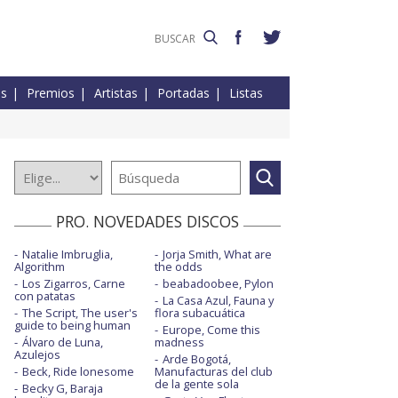
es
Premios
Artistas
Portadas
Listas
PRO. NOVEDADES DISCOS
Natalie Imbruglia,
Jorja Smith, What are
Algorithm
the odds
Los Zigarros, Carne
beabadoobee, Pylon
con patatas
La Casa Azul, Fauna y
The Script, The user's
flora subacuática
guide to being human
Europe, Come this
Álvaro de Luna,
madness
Azulejos
Arde Bogotá,
Beck, Ride lonesome
Manufacturas del club
de la gente sola
Becky G, Baraja