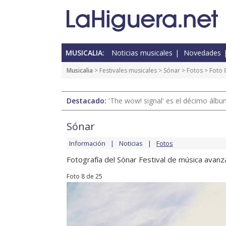
MUSICALIA:
Noticias musicales
Novedades
Musicalia
>
Festivales musicales
>
Sónar
>
Fotos
> Foto 
Destacado:
'The wow! signal' es el décimo álb
Sónar
Información
Noticias
Fotos
Fotografía del Sónar Festival de música avanz
Foto 8 de 25