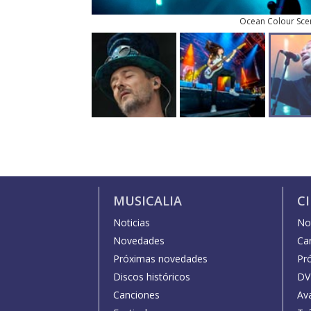
Ocean Colour Sce
MUSICALIA
C
Noticias
Not
Novedades
Car
Próximas novedades
Pr
Discos históricos
DV
Canciones
Av