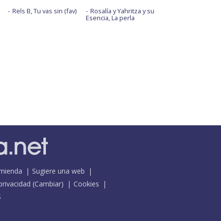
Rels B, Tu vas sin (fav)
Rosalía y Yahritza y su
Esencia, La perla
mienda
Sugiere una web
 privacidad
(
Cambiar
)
Cookies
S