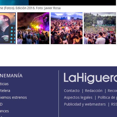
ne
(
Fotos
). Edición 2016. Foto: Javier Rosa
INEMANÍA
icias
telera
Contacto
Redacción
Reco
óximos estrenos
Aspectos legales
Política de
D
Publicidad y webmasters
RS
ances