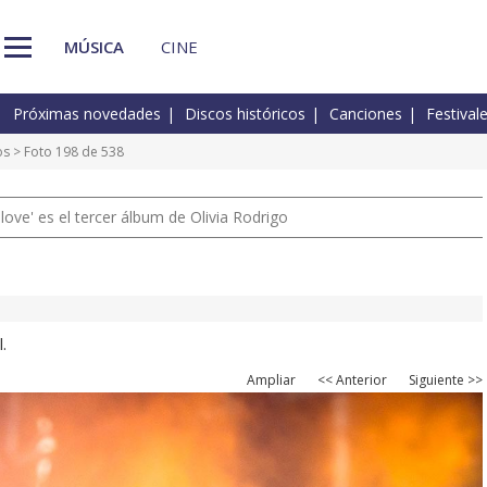
MÚSICA
CINE
Próximas novedades
Discos históricos
Canciones
Festival
os
> Foto 198 de 538
 love' es el tercer álbum de Olivia Rodrigo
.
Ampliar
<< Anterior
Siguiente >>