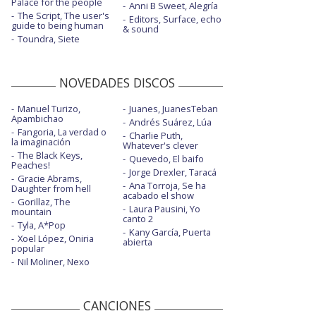
Palace for the people
Anni B Sweet, Alegría
The Script, The user's
Editors, Surface, echo
guide to being human
& sound
Toundra, Siete
NOVEDADES DISCOS
Manuel Turizo,
Juanes, JuanesTeban
Apambichao
Andrés Suárez, Lúa
Fangoria, La verdad o
Charlie Puth,
la imaginación
Whatever's clever
The Black Keys,
Quevedo, El baifo
Peaches!
Jorge Drexler, Taracá
Gracie Abrams,
Ana Torroja, Se ha
Daughter from hell
acabado el show
Gorillaz, The
Laura Pausini, Yo
mountain
canto 2
Tyla, A*Pop
Kany García, Puerta
Xoel López, Oniria
abierta
popular
Nil Moliner, Nexo
CANCIONES