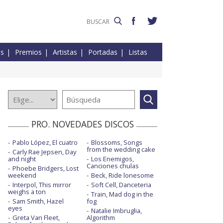
es
Premios
Artistas
Portadas
Listas
PRO. NOVEDADES DISCOS
Pablo López, El cuatro
Blossoms, Songs
from the wedding cake
Carly Rae Jepsen, Day
and night
Los Enemigos,
Canciones chulas
Phoebe Bridgers, Lost
weekend
Beck, Ride lonesome
Interpol, This mirror
Soft Cell, Danceteria
weighs a ton
Train, Mad dog in the
Sam Smith, Hazel
fog
eyes
Natalie Imbruglia,
Greta Van Fleet,
Algorithm