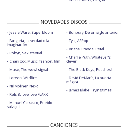
NOVEDADES DISCOS
Jessie Ware, Superbloom
Bunbury, De un siglo anterior
Fangoria, La verdad o la
Tyla, A*Pop
imaginación
Ariana Grande, Petal
Robyn, Sexistential
Charlie Puth, Whatever's
Charli xcx, Music, fashion, film
clever
Muse, The wow! signal
The Black Keys, Peaches!
Loreen, Wildfire
David DeMaría, La puerta
mágica
Nil Moliner, Nexo
James Blake, Trying times
Rels B: love love FLAKK
Manuel Carrasco, Pueblo
salvaje I
CANCIONES