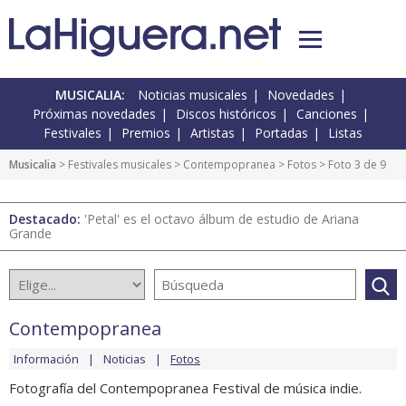
MUSICALIA:
Noticias musicales
Novedades
Próximas novedades
Discos históricos
Canciones
Festivales
Premios
Artistas
Portadas
Listas
Musicalia
>
Festivales musicales
>
Contempopranea
>
Fotos
> Foto 3 de 9
Destacado:
'Petal' es el octavo álbum de estudio de Ariana
Grande
Contempopranea
Información
Noticias
Fotos
Fotografía del Contempopranea Festival de música indie.