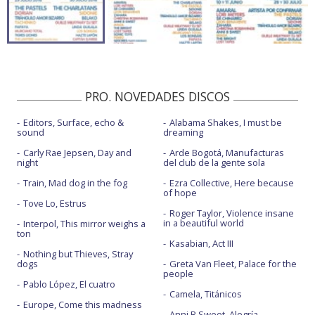
PRO. NOVEDADES DISCOS
Editors, Surface, echo &
Alabama Shakes, I must be
sound
dreaming
Carly Rae Jepsen, Day and
Arde Bogotá, Manufacturas
night
del club de la gente sola
Train, Mad dog in the fog
Ezra Collective, Here because
of hope
Tove Lo, Estrus
Roger Taylor, Violence insane
in a beautiful world
Interpol, This mirror weighs a
ton
Kasabian, Act III
Nothing but Thieves, Stray
dogs
Greta Van Fleet, Palace for the
people
Pablo López, El cuatro
Camela, Titánicos
Europe, Come this madness
Anni B Sweet, Alegría