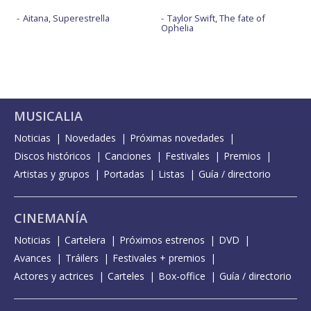
Aitana, Superestrella
Taylor Swift, The fate of
Ophelia
MUSICALIA
Noticias
Novedades
Próximas novedades
Discos históricos
Canciones
Festivales
Premios
Artistas y grupos
Portadas
Listas
Guía / directorio
CINEMANÍA
Noticias
Cartelera
Próximos estrenos
DVD
Avances
Tráilers
Festivales + premios
Actores y actrices
Carteles
Box-office
Guía / directorio