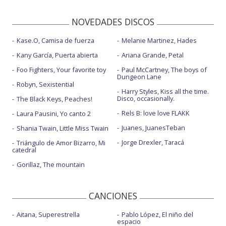
NOVEDADES DISCOS
Kase.O, Camisa de fuerza
Melanie Martinez, Hades
Kany García, Puerta abierta
Ariana Grande, Petal
Foo Fighters, Your favorite toy
Paul McCartney, The boys of
Dungeon Lane
Robyn, Sexistential
Harry Styles, Kiss all the time.
Disco, occasionally.
The Black Keys, Peaches!
Rels B: love love FLAKK
Laura Pausini, Yo canto 2
Juanes, JuanesTeban
Shania Twain, Little Miss Twain
Jorge Drexler, Taracá
Triángulo de Amor Bizarro, Mi
catedral
Gorillaz, The mountain
CANCIONES
Aitana, Superestrella
Pablo López, El niño del
espacio