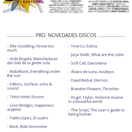
PRO. NOVEDADES DISCOS
Ellie Goulding, I know too
Tove Lo, Estrus
much
Jorja Smith, What are the odds
Arde Bogotá, Manufacturas
del club de la gente sola
Soft Cell, Danceteria
Nickelback, Everything under
Álvaro de Luna, Azulejos
the sun
David Bisbal, Eternos
Editors, Surface, echo &
sound
Brandon Flowers, Thrasher
Tokio Hotel, Encore
Roger Taylor, Violence insane
in a beautiful world
Leon Bridges, Happiness
anytime
The Script, The user's guide to
being human
Pablo López, El cuatro
Beck, Ride lonesome