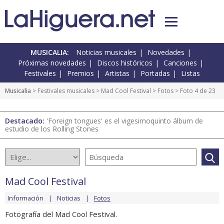
MUSICALIA:
Noticias musicales
Novedades
Próximas novedades
Discos históricos
Canciones
Festivales
Premios
Artistas
Portadas
Listas
Musicalia
>
Festivales musicales
>
Mad Cool Festival
>
Fotos
> Foto 4 de 23
Destacado:
'Foreign tongues' es el vigesimoquinto álbum de
estudio de los Rolling Stones
Mad Cool Festival
Información
Noticias
Fotos
Fotografía del Mad Cool Festival.