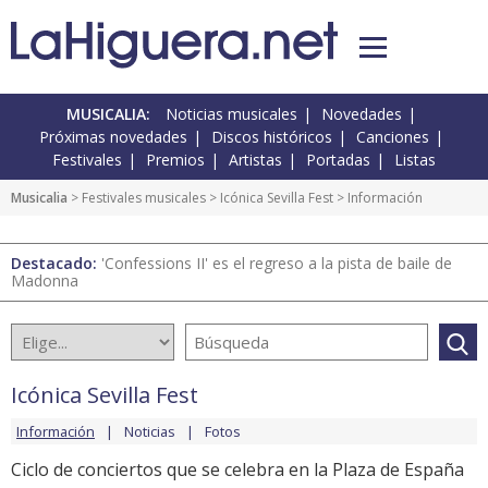
MUSICALIA:
Noticias musicales
Novedades
Próximas novedades
Discos históricos
Canciones
Festivales
Premios
Artistas
Portadas
Listas
Musicalia
>
Festivales musicales
>
Icónica Sevilla Fest
> Información
Destacado:
'Confessions II' es el regreso a la pista de baile de
Madonna
Icónica Sevilla Fest
Información
Noticias
Fotos
Ciclo de conciertos que se celebra en la Plaza de España