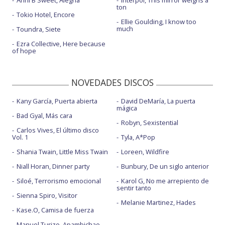
Anni B Sweet, Alegría
Interpol, This mirror weighs a
ton
Tokio Hotel, Encore
Ellie Goulding, I know too
much
Toundra, Siete
Ezra Collective, Here because
of hope
NOVEDADES DISCOS
Kany García, Puerta abierta
David DeMaría, La puerta
mágica
Bad Gyal, Más cara
Robyn, Sexistential
Carlos Vives, El último disco
Vol. 1
Tyla, A*Pop
Shania Twain, Little Miss Twain
Loreen, Wildfire
Niall Horan, Dinner party
Bunbury, De un siglo anterior
Siloé, Terrorismo emocional
Karol G, No me arrepiento de
sentir tanto
Sienna Spiro, Visitor
Melanie Martinez, Hades
Kase.O, Camisa de fuerza
Manuel Turizo, Apambichao