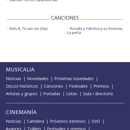
CANCIONES
Rels B, Tu vas sin (fav)
Rosalía y Yahritza y su Esencia,
La perla
MUSICALIA
Noticias
Novedades
Próximas novedades
Discos históricos
Canciones
Festivales
Premios
Artistas y grupos
Portadas
Listas
Guía / directorio
CINEMANÍA
Noticias
Cartelera
Próximos estrenos
DVD
Avances
Tráilers
Festivales + premios